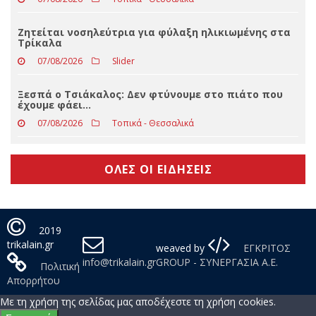
07/08/2026
Δελτία Τύπου
Γ. Σακελλαρίου: Μπορεί κάποιος να συμπεράνει τι
θα κάνει το ΠΑΣΟΚ το βράδυ των εκλογών…
07/08/2026
Τοπικά - Θεσσαλικά
Ζητείται νοσηλεύτρια για φύλαξη ηλικιωμένης στα
Τρίκαλα
07/08/2026
Slider
Ξεσπά ο Τσιάκαλος: Δεν φτύνουμε στο πιάτο που
έχουμε φάει…
07/08/2026
Τοπικά - Θεσσαλικά
ΟΛΕΣ ΟΙ ΕΙΔΗΣΕΙΣ
2019
trikalain.gr
weaved by
ΕΓΚΡΙΤΟΣ