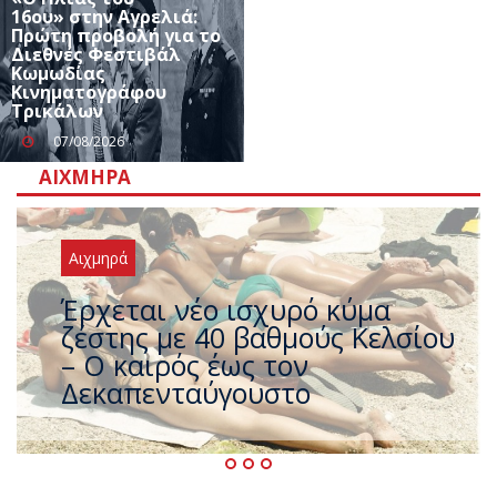
16ου» στην Αγρελιά:
Πρώτη προβολή για το
Διεθνές Φεστιβάλ
Κωμωδίας
Κινηματογράφου
Τρικάλων
07/08/2026
ΑΙΧΜΗΡΆ
Αιχμηρά
Άφαντος ο Τσίπρας… την ώρα
που η χώρα καίγεται