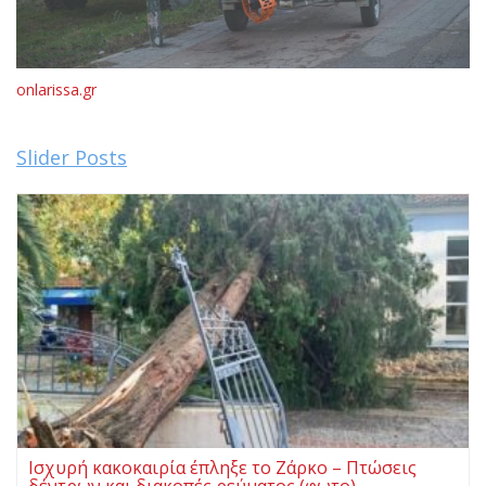
onlarissa.gr
Slider Posts
Ισχυρή κακοκαιρία έπληξε το Ζάρκο – Πτώσεις
δέντρων και διακοπές ρεύματος (φωτο)