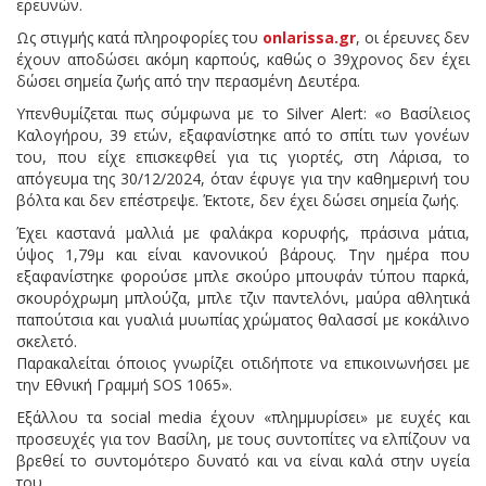
ερευνών.
Ως στιγμής κατά πληροφορίες του
onlarissa.gr
, οι έρευνες δεν
έχουν αποδώσει ακόμη καρπούς, καθώς ο 39χρονος δεν έχει
δώσει σημεία ζωής από την περασμένη Δευτέρα.
Υπενθυμίζεται πως σύμφωνα με το Silver Alert: «ο Βασίλειος
Καλογήρου, 39 ετών, εξαφανίστηκε από το σπίτι των γονέων
του, που είχε επισκεφθεί για τις γιορτές, στη Λάρισα, το
απόγευμα της 30/12/2024, όταν έφυγε για την καθημερινή του
βόλτα και δεν επέστρεψε. Έκτοτε, δεν έχει δώσει σημεία ζωής.
Έχει καστανά μαλλιά με φαλάκρα κορυφής, πράσινα μάτια,
ύψος 1,79μ και είναι κανονικού βάρους. Την ημέρα που
εξαφανίστηκε φορούσε μπλε σκούρο μπουφάν τύπου παρκά,
σκουρόχρωμη μπλούζα, μπλε τζιν παντελόνι, μαύρα αθλητικά
παπούτσια και γυαλιά μυωπίας χρώματος θαλασσί με κοκάλινο
σκελετό.
Παρακαλείται όποιος γνωρίζει οτιδήποτε να επικοινωνήσει με
την Εθνική Γραμμή SOS 1065».
Εξάλλου τα social media έχουν «πλημμυρίσει» με ευχές και
προσευχές για τον Βασίλη, με τους συντοπίτες να ελπίζουν να
βρεθεί το συντομότερο δυνατό και να είναι καλά στην υγεία
του.