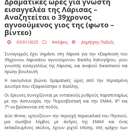
Δραματικές ώρες για γνωστή
εισαγγελέα της Λάρισας –
Αναζητείται ο 39χρονος
αγνοούμενος γιος της (φωτο –
βίντεο)
03/01/2025
Απόψεις
Δημήτρης Παδιός
Συναγερμός έχει σημάνει στη Λάρισα για την εξαφάνιση του
39χρονου Λαρισαίου αγνοούμενου Βασίλη Καλογήρου, γιου
γνωστής εισαγγελέως της Λάρισας, και ανιψιού δικαστικού και
πρώην βουλευτή.
Η οικογένεια βιώνει δραματικές ώρες από την περασμένη
Δευτέρα που εξαφανίστηκε ο Βασίλης.
Οι έρευνες συνεχίζονται με εντατικούς ρυθμούς παραποταμίως
η
με την Αστυνομία, την Πυροσβεστική και την ΕΜΑΚ, 8
και
η
7
να βρίσκονται επί ποδός.
Δύο drone, «χτενίζουν» την περιοχή περικυκλικά του Πηνειού,
μια σωσίβια λέμβος με άνδρες της ΕΜΑΚ και ένας
εκπαιδευμένος σκύλος, έχουν ριχτεί επίσης, στη «μάχη» των