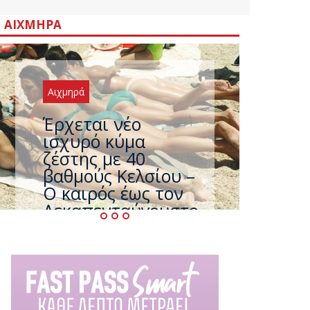
ΑΙΧΜΗΡΆ
Αιχμηρά
Έρχεται νέο
ισχυρό κύμα
ζέστης με 40
βαθμούς Κελσίου –
Ο καιρός έως τον
Δεκαπενταύγουστο