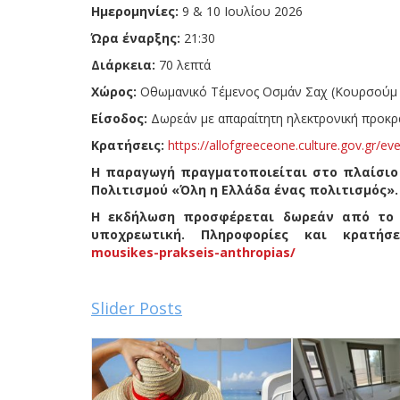
Ημερομηνίες:
9 & 10 Ιουλίου 2026
Ώρα έναρξης:
21:30
Διάρκεια:
70 λεπτά
Χώρος:
Οθωμανικό Τέμενος Οσμάν Σαχ (Κουρσούμ Τ
Είσοδος:
Δωρεάν με απαραίτητη ηλεκτρονική προκρ
Κρατήσεις:
https://allofgreeceone.culture.gov.gr/ev
Η παραγωγή πραγματοποιείται στο πλαίσιο 
Πολιτισμού «Όλη η Ελλάδα ένας πολιτισμός».
Η εκδήλωση προσφέρεται δωρεάν από το Υ
υποχρεωτική. Πληροφορίες και κρατήσει
mousikes-prakseis-anthropias/
Slider Posts