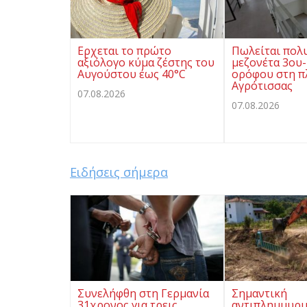
Ερχεται το πρώτο
Πωλείται πολ
αξιόλογο κύμα ζέστης του
μεζονέτα 3ου-
Αυγούστου έως 40°C
ορόφου στη π
Αγρότισσας
07.08.2026
07.08.2026
Ειδήσεις σήμερα
Συνελήφθη στη Γερμανία
Σημαντική
31χρονος για τρεις
αντιπλημμυρι