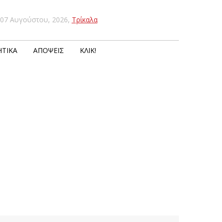
07 Αυγούστου, 2026
,
Τρίκαλα
ΤΙΚΆ
ΑΠΌΨΕΙΣ
ΚΛΙΚ!