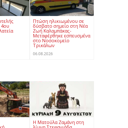
υτελής
Πτώση ηλικιωμένου σε
 4ου
δύσβατο σημείο στη Νέα
λατεία
Ζωή Καλαμπάκας-
Μεταφέρθηκε εσπευσμένα
στο Νοσοκομείο
Τρικάλων
06.08.2026
Η Ματούλα Ζαμάνη στη
κή
λίμνη Στεφανιάδα