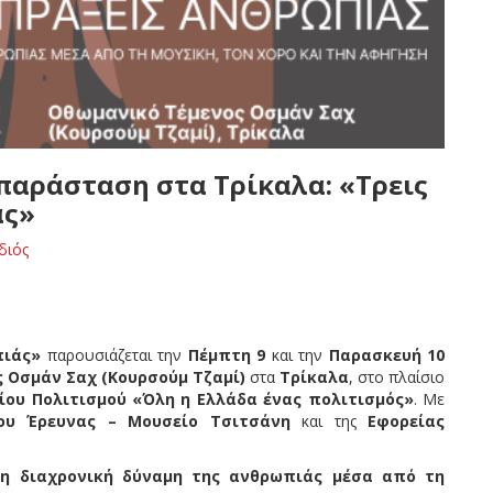
παράσταση στα Τρίκαλα: «Τρεις
άς»
διός
η
πιάς»
παρουσιάζεται την
Πέμπτη 9
και την
Παρασκευή 10
 Οσμάν Σαχ (Κουρσούμ Τζαμί)
στα
Τρίκαλα
, στο πλαίσιο
ίου Πολιτισμού
«Όλη η Ελλάδα ένας πολιτισμός»
. Με
ου Έρευνας – Μουσείο Τσιτσάνη
και της
Εφορείας
η διαχρονική δύναμη της ανθρωπιάς μέσα από τη