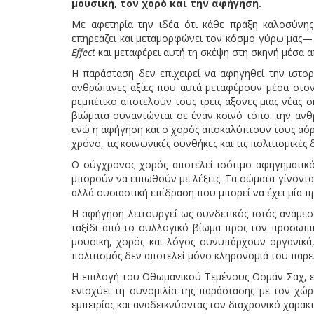
μουσική, τον χορό και την αφήγηση.
Με αφετηρία την ιδέα ότι κάθε πράξη καλοσύνης
επηρεάζει και μεταμορφώνει τον κόσμο γύρω μας—
Effect
και μεταφέρει αυτή τη σκέψη στη σκηνή μέσα απ
Η παράσταση δεν επιχειρεί να αφηγηθεί την ιστορ
ανθρώπινες αξίες που αυτά μεταφέρουν μέσα στον 
ρεμπέτικο αποτελούν τους τρεις άξονες μιας νέας σ
βιώματα συναντώνται σε έναν κοινό τόπο: την ανθ
ενώ η αφήγηση και ο χορός αποκαλύπτουν τους αό
χρόνο, τις κοινωνικές συνθήκες και τις πολιτισμικές 
Ο σύγχρονος χορός αποτελεί ισότιμο αφηγηματικό
μπορούν να ειπωθούν με λέξεις. Τα σώματα γίνοντα
αλλά ουσιαστική επίδραση που μπορεί να έχει μία 
Η αφήγηση λειτουργεί ως συνδετικός ιστός ανάμεσα
ταξίδι από το συλλογικό βίωμα προς τον προσωπι
μουσική, χορός και λόγος συνυπάρχουν οργανικά, 
πολιτισμός δεν αποτελεί μόνο κληρονομιά του παρε
Η επιλογή του Οθωμανικού Τεμένους Οσμάν Σαχ, ενό
ενισχύει τη συνομιλία της παράστασης με τον χώρ
εμπειρίας και αναδεικνύοντας τον διαχρονικό χαρακ