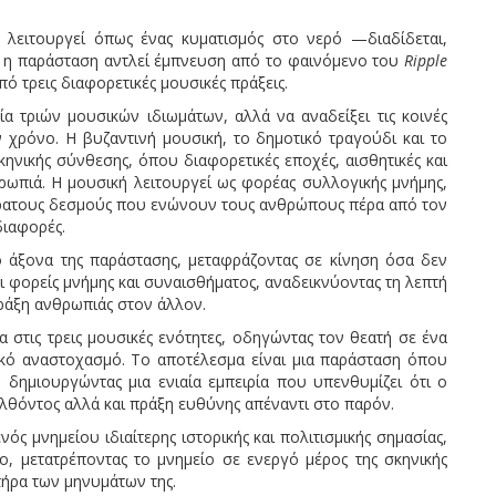
 λειτουργεί όπως ένας κυματισμός στο νερό —διαδίδεται,
 η παράσταση αντλεί έμπνευση από το φαινόμενο του
Ripple
ό τρεις διαφορετικές μουσικές πράξεις.
ία τριών μουσικών ιδιωμάτων, αλλά να αναδείξει τις κοινές
χρόνο. Η βυζαντινή μουσική, το δημοτικό τραγούδι και το
κηνικής σύνθεσης, όπου διαφορετικές εποχές, αισθητικές και
ρωπιά. Η μουσική λειτουργεί ως φορέας συλλογικής μνήμης,
ρατους δεσμούς που ενώνουν τους ανθρώπους πέρα από τον
διαφορές.
 άξονα της παράστασης, μεταφράζοντας σε κίνηση όσα δεν
ι φορείς μνήμης και συναισθήματος, αναδεικνύοντας τη λεπτή
πράξη ανθρωπιάς στον άλλον.
 στις τρεις μουσικές ενότητες, οδηγώντας τον θεατή σε ένα
κό αναστοχασμό. Το αποτέλεσμα είναι μια παράσταση όπου
δημιουργώντας μια ενιαία εμπειρία που υπενθυμίζει ότι ο
λθόντος αλλά και πράξη ευθύνης απέναντι στο παρόν.
ς μνημείου ιδιαίτερης ιστορικής και πολιτισμικής σημασίας,
ο, μετατρέποντας το μνημείο σε ενεργό μέρος της σκηνικής
τήρα των μηνυμάτων της.