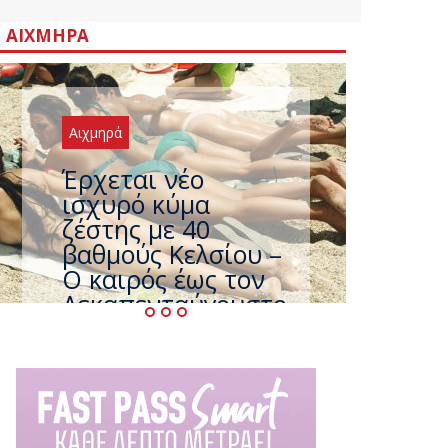
ΑΙΧΜΗΡΆ
Αιχμηρά
Έρχεται νέο
ισχυρό κύμα
ζέστης με 40
βαθμούς Κελσίου –
Ο καιρός έως τον
Δεκαπενταύγουστο