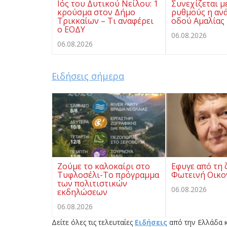
Ιός του Δυτικού Νείλου: 1
Συνεχίζεται μ
κρούσμα στον Δήμο
ρυθμούς η αν
Τρικκαίων – Τι αναφέρει
οδού Αμαλίας
ο ΕΟΔΥ
06.08.2026
06.08.2026
Ειδήσεις σήμερα
Ζούμε το καλοκαίρι στο
Eφυγε από τη 
Τυφλοσέλι-Το πρόγραμμα
Φωτεινή Οικ
των πολιτιστικών
06.08.2026
εκδηλώσεων
06.08.2026
Δείτε όλες τις τελευταίες
Ειδήσεις
από την Ελλάδα κ