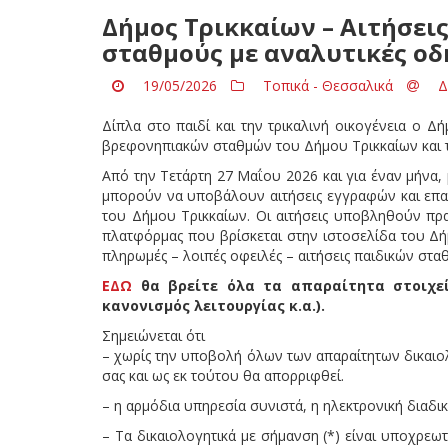
Δήμος Τρικκαίων – Αιτήσεις
σταθμούς με αναλυτικές οδ
19/05/2026
Τοπικά - Θεσσαλικά
Δ
Δίπλα στο παιδί και την τρικαλινή οικογένεια ο Δ
βρεφονηπιακών σταθμών του Δήμου Τρικκαίων και τ
Από την Τετάρτη 27 Μαΐου 2026 και για έναν μήνα, 
μπορούν να υποβάλουν αιτήσεις εγγραφών και επ
του Δήμου Τρικκαίων. Οι αιτήσεις υποβληθούν π
πλατφόρμας που βρίσκεται στην ιστοσελίδα του Δ
πληρωμές – λοιπές οφειλές – αιτήσεις παιδικών σταθ
ΕΔΩ
θα βρείτε όλα τα απαραίτητα στοιχεί
κανονισμός λειτουργίας κ.α.).
Σημειώνεται ότι
– χωρίς την υποβολή όλων των απαραίτητων δικαιολο
σας και ως εκ τούτου θα απορριφθεί.
– η αρμόδια υπηρεσία συνιστά, η ηλεκτρονική διαδι
– Τα δικαιολογητικά με σήμανση (*) είναι υποχρεω