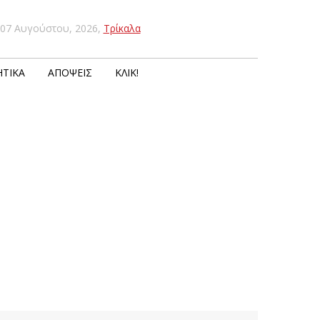
07 Αυγούστου, 2026
,
Τρίκαλα
ΤΙΚΆ
ΑΠΌΨΕΙΣ
ΚΛΙΚ!