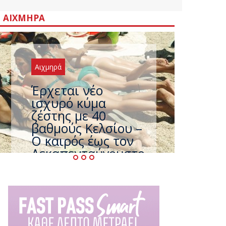
ΑΙΧΜΗΡΆ
Αιχμηρά
Έρχεται νέο
ισχυρό κύμα
ζέστης με 40
βαθμούς Κελσίου –
Ο καιρός έως τον
Δεκαπενταύγουστο