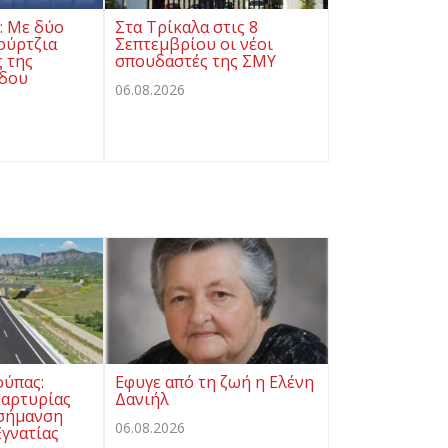
ς: Με δύο
Στα Τρίκαλα στις 8
ούρτζια
Σεπτεμβρίου οι νέοι
ς της
σπουδαστές της ΣΜΥ
όδου
06.08.2026
ούπας:
Εφυγε από τη ζωή η Ελένη
μαρτυρίας
Δανιήλ
 σήμανση
06.08.2026
γνατίας