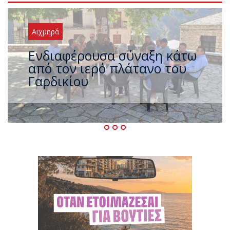
Αιχμηρά
Η μεγάλη έξοδος των
Τρικαλινών (και το ακόμα
μεγαλύτερο τρέξιμο των
πολιτικών)