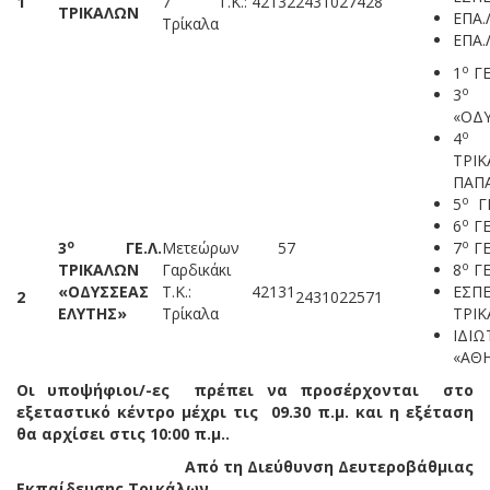
1
7 Τ.Κ.: 42132
2431027428
ΤΡΙΚΑΛΩΝ
ΕΠΑ.
Τρίκαλα
ΕΠΑ.
ο
1
ΓΕ
ο
3
Γ
«ΟΔΥ
ο
4
Π
ΤΡΙ
ΠΑΠ
ο
5
ΓΕ
ο
6
ΓΕ
ο
ο
3
ΓΕ.Λ.
Μετεώρων 57
7
ΓΕ
ο
ΤΡΙΚΑΛΩΝ
Γαρδικάκι
8
ΓΕ
«ΟΔΥΣΣΕΑΣ
Τ.Κ.: 42131
ΕΣΠ
2
2431022571
ΕΛΥΤΗΣ»
Τρίκαλα
ΤΡΙ
ΙΔΙ
«ΑΘ
Οι υποψήφιοι/-ες πρέπει να προσέρχονται στο
εξεταστικό κέντρο μέχρι τις 09.30 π.μ. και η εξέταση
θα αρχίσει στις 10:00 π.μ..
Από τη Διεύθυνση Δευτεροβάθμιας
Εκπαίδευσης Τρικάλων