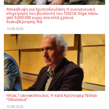
Αποκάλυψη για Χριστοδουλάκη: Η οικογενειακή
επιχείρηση του βουλευτή του ΠΑΣΟΚ πήρε πάνω
από 9.000.000 ευρώ στα επτά χρόνια
διακυβέρνησης ΝΔ
10.08.2026
Ηλίας Γιαννακόπουλος: Η κατά Κρίστοφερ Νόλαν
“Oδύσσεια”
10.08.2026