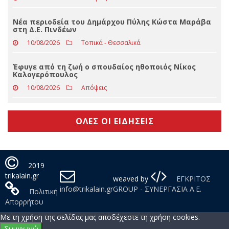
Ηλίας Γιαννακόπουλος: Η κατά Κρίστοφερ Νόλαν
“Oδύσσεια”
10/08/2026
Απόψεις
Νέα περιοδεία του Δημάρχου Πύλης Κώστα Μαράβα
στη Δ.Ε. Πινδέων
10/08/2026
Τοπικά - Θεσσαλικά
Έφυγε από τη ζωή ο σπουδαίος ηθοποιός Νίκος
Καλογερόπουλος
10/08/2026
Απόψεις
ΟΛΕΣ ΟΙ ΕΙΔΗΣΕΙΣ
2019
trikalain.gr
weaved by
ΕΓΚΡΙΤΟΣ