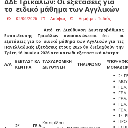
ΔΔΕ Τρικάλων: Οι εξετάσεις για
το ειδικό μάθημα των Αγγλικών
02/06/2026
Απόψεις
Δημήτρης Παδιός
Από τη Διεύθυνση Δευτεροβάθμιας
Εκπαίδευσης Τρικάλων ανακοινώνεται ότι οι
εξετάσεις για το ειδικό μάθημα των Αγγλικών για τις
Πανελλαδικές Εξετάσεις έτους 2026 θα διεξαχθούν την
Τρίτη 16 Ιουνίου 2026 στα κάτωθι εξεταστικά κέντρα:
ΕΞΕΤΑΣΤΙΚΑ
ΤΑΧΥΔΡΟΜΙΚΗ
ΥΠΟΨΗΦ
Α/Α
ΤΗΛΕΦΩΝΟ
ΚΕΝΤΡΑ
ΔΙΕΥΘΥΝΣΗ
ΜΟΝΑΔΩ
ο
2
ΓΕ
ΜΟΥΣ
ΓΕ.Λ
ΓΕ.Λ
ΓΕ.Λ
ΓΕ.Λ
ΓΕ.Λ
ο
1
ΕΠ
ΠΡΟΤ
Κατσιμίδου
ο
2
ΓΕ.Λ.
ΕΣΠΕ