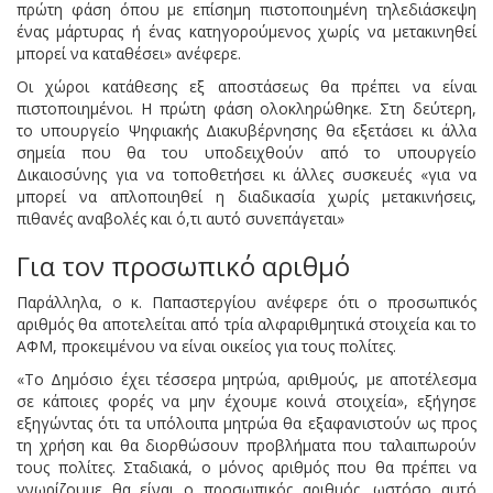
πρώτη φάση όπου με επίσημη πιστοποιημένη τηλεδιάσκεψη
ένας μάρτυρας ή ένας κατηγορούμενος χωρίς να μετακινηθεί
μπορεί να καταθέσει» ανέφερε.
Οι χώροι κατάθεσης εξ αποστάσεως θα πρέπει να είναι
πιστοποιημένοι. Η πρώτη φάση ολοκληρώθηκε. Στη δεύτερη,
το υπουργείο Ψηφιακής Διακυβέρνησης θα εξετάσει κι άλλα
σημεία που θα του υποδειχθούν από το υπουργείο
Δικαιοσύνης για να τοποθετήσει κι άλλες συσκευές «για να
μπορεί να απλοποιηθεί η διαδικασία χωρίς μετακινήσεις,
πιθανές αναβολές και ό,τι αυτό συνεπάγεται»
Για τον προσωπικό αριθμό
Παράλληλα, ο κ. Παπαστεργίου ανέφερε ότι ο προσωπικός
αριθμός θα αποτελείται από τρία αλφαριθμητικά στοιχεία και το
ΑΦΜ, προκειμένου να είναι οικείος για τους πολίτες.
«Το Δημόσιο έχει τέσσερα μητρώα, αριθμούς, με αποτέλεσμα
σε κάποιες φορές να μην έχουμε κοινά στοιχεία», εξήγησε
εξηγώντας ότι τα υπόλοιπα μητρώα θα εξαφανιστούν ως προς
τη χρήση και θα διορθώσουν προβλήματα που ταλαιπωρούν
τους πολίτες. Σταδιακά, ο μόνος αριθμός που θα πρέπει να
γνωρίζουμε θα είναι ο προσωπικός αριθμός, ωστόσο αυτό