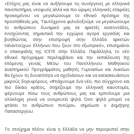
«Στόχος μας είναι να αυξήσουμε τις συνέργειες με ελληνικά
πανεπιστήμια, νεοφυείς αλλά και πιο ώριμες ελληνικές εταιρείες
προκειμένου να μεγαλώσουμε το εθνικό πρόσημο της
προσπάθειάς μας. Ταυτόχρονα φιλοδοξούμε να μεγαλώσουμε
το ανθρώπινο δυναμικό μας σε αρκετές εκατοντάδες,
ενισχύοντας σημαντικά την εγχώρια αγορά εργασίας και
βοηθώντας στην επιστροφή στην Ελλάδα αρκετών
ταλαντούχων Ελλήνων που ζουν στο εξωτερικό», επισημαίνει
ο επικεφαλής της ICEYE στην Ελλάδα. Παράλληλα, το νέο
εθνικό πρόγραμμα περιλαμβάνει και την εκπαίδευση της
επόμενης γενιάς. Μέσω του Πανελλήνιου Μαθητικού
Διαστημικού Προγράμματος, μαθητές Γυμνασίων και Λυκείων
θα έχουν τη δυνατότητα να σχεδιάσουν και να κατασκευάσουν
μικρούς δορυφόρους. «Φτιάχνουμε ένα νέο, πιο σύγχρονο και
πιο δίκαιο κράτος, στηρίζουμε την ελληνική καινοτομία,
φέρνουμε πίσω τους ανθρώπους μας και εμπνέουμε μια
ολόκληρη γενιά να ονειρευτεί ψηλά. Όσο ψηλά μπορεί να
φτάσει το ανθρώπινο πνεύμα», σημείωσε ο Δημήτρης
Παπαστεργίου.
Το στοίχημα πλέον είναι η Ελλάδα να μην περιοριστεί στην