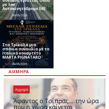
σύνδεση Εγνατίας Οδού
με τον
Αυτοκινητόδρομο Ε65
06/08/2026
Στα Τρίκαλα μια
σπάνια συναυλία με το
Ιταλικό κουαρτέτο
MARTA PIGNATARO
06/08/2026
ΑΙΧΜΗΡΆ
Αιχμηρά
Άφαντος ο Τσίπρας… την ώρα
που η χώρα καίγεται