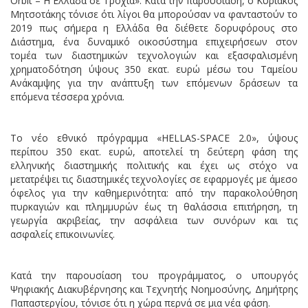
Orbit – Η Ελλάδα σε Τροχιά». Κατά την παρουσίαση, ο Κυριάκος
Μητσοτάκης τόνισε ότι λίγοι θα μπορούσαν να φανταστούν το
2019 πως σήμερα η Ελλάδα θα διέθετε δορυφόρους στο
Διάστημα, ένα δυναμικό οικοσύστημα επιχειρήσεων στον
τομέα των διαστημικών τεχνολογιών και εξασφαλισμένη
χρηματοδότηση ύψους 350 εκατ. ευρώ μέσω του Ταμείου
Ανάκαμψης για την ανάπτυξη των επόμενων δράσεων τα
επόμενα τέσσερα χρόνια.
Το νέο εθνικό πρόγραμμα «HELLAS-SPACE 2.0», ύψους
περίπου 350 εκατ. ευρώ, αποτελεί τη δεύτερη φάση της
ελληνικής διαστημικής πολιτικής και έχει ως στόχο να
μετατρέψει τις διαστημικές τεχνολογίες σε εφαρμογές με άμεσο
όφελος για την καθημερινότητα: από την παρακολούθηση
πυρκαγιών και πλημμυρών έως τη θαλάσσια επιτήρηση, τη
γεωργία ακριβείας, την ασφάλεια των συνόρων και τις
ασφαλείς επικοινωνίες.
Κατά την παρουσίαση του προγράμματος, ο υπουργός
Ψηφιακής Διακυβέρνησης και Τεχνητής Νοημοσύνης, Δημήτρης
Παπαστεργίου, τόνισε ότι η χώρα περνά σε μια νέα φάση.