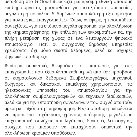
μετάβαση στο G-Cloud θωρακίζει μια κρίσιμη εθνική υποδομή
και δημιουργεί τις προϋποθέσεις για πιο αξιόπιστες υπηρεσίες,
μεγαλύτερη ασφάλεια δεδομένων και καλύτερη εξυπηρέτηση
για πολίτες και επαγγελματίες». Όπως ανέφερε, η προσπάθεια
συνεχίζεται «για τα επόμενα μεγάλα ορόσημα: την ολοκλήρωση
της κτηματογράφησης, την επίλυση των εκκρεμοτήτων και την
πλήρη μετάβαση της χώρας σε ένα λειτουργούν ψηφιακό
Κτηματολόγιο. Γιατί οι σύγχρονες δημόσιες υπηρεσίες
χρειάζονται όχι μόνο σωστά δεδομένα, αλλά και ισχυρές
ψηφιακές υποδομές».
Ιδιαίτερα σημαντικές θεωρούνται οι επιπτώσεις για τους
επαγγελματίες που εξαρτώνται καθημερινά από την πρόσβαση
σε κτηματολογικά δεδομένα. Συμβολαιογράφοι, μηχανικοί,
δικηγόροι και δικαστικοί επιμελητές χρησιμοποιούν τις
ηλεκτρονικές υπηρεσίες του Κτηματολογίου για την
ολοκλήρωση συμβολαιογραφικών και τεχνικών διαδικασιών,
αλλά και για την υποστήριξη συναλλαγών που συχνά απαιτούν
άμεση και αξιόπιστη πληροφόρηση. Η νέα υποδομή αναμένεται
να προσφέρει ταχύτερους χρόνους απόκρισης, μεγαλύτερη
επιχειρησιακή συνέχεια και λιγότερες διακοπές λειτουργίας,
στοιχεία που μπορούν να επιταχύνουν σημαντικά την
ολοκλήρωση κρίσιμων υποθέσεων.