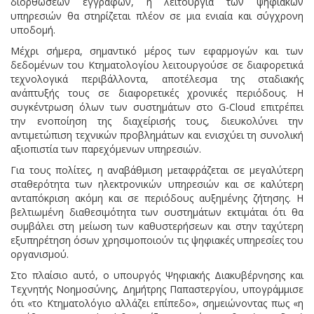
διορθώσεων εγγραφών, η λειτουργία των ψηφιακών
υπηρεσιών θα στηρίζεται πλέον σε μια ενιαία και σύγχρονη
υποδομή.
Μέχρι σήμερα, σημαντικό μέρος των εφαρμογών και των
δεδομένων του Κτηματολογίου λειτουργούσε σε διαφορετικά
τεχνολογικά περιβάλλοντα, αποτέλεσμα της σταδιακής
ανάπτυξής τους σε διαφορετικές χρονικές περιόδους. Η
συγκέντρωση όλων των συστημάτων στο G-Cloud επιτρέπει
την ενοποίηση της διαχείρισής τους, διευκολύνει την
αντιμετώπιση τεχνικών προβλημάτων και ενισχύει τη συνολική
αξιοπιστία των παρεχόμενων υπηρεσιών.
Για τους πολίτες, η αναβάθμιση μεταφράζεται σε μεγαλύτερη
σταθερότητα των ηλεκτρονικών υπηρεσιών και σε καλύτερη
ανταπόκριση ακόμη και σε περιόδους αυξημένης ζήτησης. Η
βελτιωμένη διαθεσιμότητα των συστημάτων εκτιμάται ότι θα
συμβάλει στη μείωση των καθυστερήσεων και στην ταχύτερη
εξυπηρέτηση όσων χρησιμοποιούν τις ψηφιακές υπηρεσίες του
οργανισμού.
Στο πλαίσιο αυτό, ο υπουργός Ψηφιακής Διακυβέρνησης και
Τεχνητής Νοημοσύνης, Δημήτρης Παπαστεργίου, υπογράμμισε
ότι «το Κτηματολόγιο αλλάζει επίπεδο», σημειώνοντας πως «η