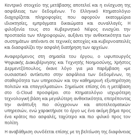
Κεντρικό στοιχείο της μετάβασης αποτελεί και η ενίσχυση της
ασφάλειας των δεδομένων. Το Ελληνικό Κτηματολόγιο
διαχειρίζεται πληροφορίες που αφορούν εκατομμύρια
ιδιοκτησίες, εμπράγματα δικαιώματα και συναλλαγές. Η
φιλοξενία τους στο Κυβερνητικό Νέφος ενισχύει την
προστασία των πληροφοριών, αυξάνει την ανθεκτικότητα των
συστημάτων απέναντι σε τεχνικές αστοχίες και κυβερνοαπειλές
και διασφαλίζει την ασφαλή διατήρηση των αρχείων.
Αναφερόμενος στη σημασία του έργου, ο υφυπουργός
Ψηφιακής Διακυβέρνησης και Τεχνητής Νοημοσύνης, Χρήστος
Δερμεντζόπουλος, έκανε λόγο για μια παρέμβαση «με
ουσιαστικό αντίκτυπο στην ασφάλεια των δεδομένων, τη
σταθερότητα των υπηρεσιών και την καθημερινή εξυπηρέτηση
πολιτών και επαγγελματιών». Σημείωσε επίσης ότι η μετάβαση
στο G-Cloud προσφέρει στο Κτηματολόγιο ισχυρότερη
τεχνολογική βάση και μεγαλύτερη ανθεκτικότητα, επιτρέποντας
την ανάπτυξη πιο σύγχρονων και αποτελεσματικών
υπηρεσιών, ενώ χαρακτήρισε το έργο ως ένα ακόμη βήμα προς
ένα κράτος πιο ασφαλές, ταχύτερο και πιο φιλικό προς τον
πολίτη.
Η αναβάθμιση συνδέεται επίσης με τη βελτίωση της διαφάνειας