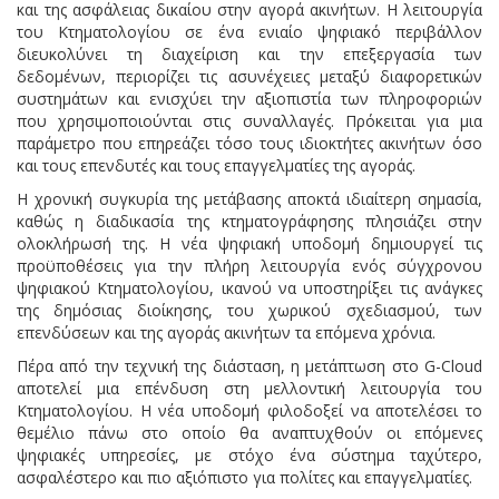
και της ασφάλειας δικαίου στην αγορά ακινήτων. Η λειτουργία
του Κτηματολογίου σε ένα ενιαίο ψηφιακό περιβάλλον
διευκολύνει τη διαχείριση και την επεξεργασία των
δεδομένων, περιορίζει τις ασυνέχειες μεταξύ διαφορετικών
συστημάτων και ενισχύει την αξιοπιστία των πληροφοριών
που χρησιμοποιούνται στις συναλλαγές. Πρόκειται για μια
παράμετρο που επηρεάζει τόσο τους ιδιοκτήτες ακινήτων όσο
και τους επενδυτές και τους επαγγελματίες της αγοράς.
Η χρονική συγκυρία της μετάβασης αποκτά ιδιαίτερη σημασία,
καθώς η διαδικασία της κτηματογράφησης πλησιάζει στην
ολοκλήρωσή της. Η νέα ψηφιακή υποδομή δημιουργεί τις
προϋποθέσεις για την πλήρη λειτουργία ενός σύγχρονου
ψηφιακού Κτηματολογίου, ικανού να υποστηρίξει τις ανάγκες
της δημόσιας διοίκησης, του χωρικού σχεδιασμού, των
επενδύσεων και της αγοράς ακινήτων τα επόμενα χρόνια.
Πέρα από την τεχνική της διάσταση, η μετάπτωση στο G-Cloud
αποτελεί μια επένδυση στη μελλοντική λειτουργία του
Κτηματολογίου. Η νέα υποδομή φιλοδοξεί να αποτελέσει το
θεμέλιο πάνω στο οποίο θα αναπτυχθούν οι επόμενες
ψηφιακές υπηρεσίες, με στόχο ένα σύστημα ταχύτερο,
ασφαλέστερο και πιο αξιόπιστο για πολίτες και επαγγελματίες.