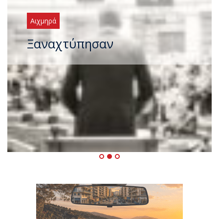
Αιχμηρά
Ξαναχτύπησαν