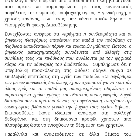
τεχνολογία δεν διαφέρει από οποιαδήποτε άλλη βιομηχανία
που πρέπει να συμμορφώνεται με τους κανονισμούς
ασφάλειας, της σωματικής και ψυχικής υγείας. Η γενική αρχή, ο
χρυσός κανόνας, είναι ένας: μην κάνετε κακό» δήλωσε ο
Υπουργός Ψηφιακής Διακυβέρνησης.
Συνεχίζοντας ανέφερε ότι «
πράγματι
η συνδεσιμότητα και οι
ψηφιακές πλατφόρμες επιτρέπουν στα παιδιά την πρόσβαση σε
πληθώρα εκπαιδευτικών πόρων και ευκαιριών μάθησης. Ωστόσο, ο
ψηφιακός μετασχηματισμός συνοδεύεται από αλλαγές στις
συνήθειές τους και κινδύνους που συνδέονται με τον ψηφιακό
κόσμο και τις αδυναμίες του διαδικτύου
». Συμπλήρωσε ότι η
υπερβολική προσκόλληση στις οθόνες οδηγεί συχνά σε
επιβλαβείς επιπτώσεις στη υγεία των παιδιών.
«Οι αλγόριθμοι
των μέσων κοινωνικής δικτύωσης έχουν σχεδιαστεί για να κρατούν
όλους εμάς και τα παιδιά μας απασχολημένους οδηγώντας σε
παρατεταμένο χρόνο χρήσης και εθιστικής συμπεριφοράς. Συχνά
διαταράσσουν τα πρότυπα ύπνου, τη συγκέντρωση, ενισχύουν την
εσωστρέφεια, βλάπτουν γενικά την ψυχική τους υγεία
» δήλωσε.
Επιπροσθέτως έκανε ιδιαίτερη αναφορά στη συλλογή
δεδομένων και στη δημιουργία προφίλ χρηστών από
πλατφόρμες ώστε να ενισχύουν τη δέσμευση των χρηστών.
Παράλληλα και αναφερόμενος σε άλλα θέματα του