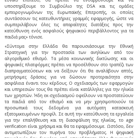
υποστηρίξουμε το Συμβούλιο της DSA και τις ομάδες
εμπειρογνωμόνων της Ευρωπαϊκής Επιτροπής, οι οποίες
συντάσσουν τις κατευθυντήριες γραμμές εφαρμογής, ώστε να
συμπεριλάβουν όλες τις απαραίτητες διατάξεις προς την
κατεύθυνση ενός ασφαλούς ψηφιακού περιβάλλοντος για τα
παιδιά μας» τόνισε.
«Σύντομα στην Ελλάδα θα παρουσιάσουμε την Εθνική
Στρατηγική για την προστασία των ανηλίκων από τον
αλγοριθμικό εθισμό. Τα μέσα κοινωνικής δικτύωσης και οι
ψηφιακές πλατφόρμες πρέπει να προσέλθουν στο τραπέζι των
διαπραγματεύσεων και να δείξουν ότι θα αναλάβουν απτές,
μετρήσιμες δράσεις για να δώσουν προτεραιότητα στην
ασφάλεια έναντι του κέρδους. Ο σχεδιασμός των εφαρμογών
και υπηρεσιών τους θα πρέπει είναι κατάλληλες για την ηλικία
των χρηστών. Ήδη εκ-σχεδιασμού οφείλουν να προστατεύουν
τα παιδιά από τον εθισμό και να μην χρησιμοποιούν τα
προσωπικά τους δεδομένα για αυτόματη κατασκευή
εξατομικευμένων προφίλ. Σε αυτή την κατεύθυνση τα εργαλεία
για την επαλήθευση και τη διασφάλιση της ηλικίας, το age
verification είναι χρήσιμα και θα τα εφαρμόσουμε. Ωστόσο, δεν
αντιμετωπίζουν τον πυρήνα του προβλήματος. Η ψηφιακή