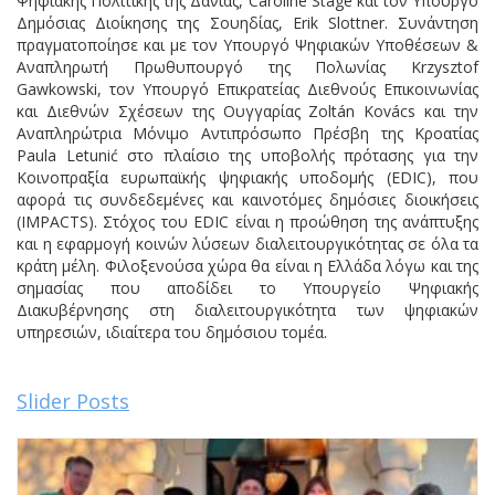
Ψηφιακής Πολιτικής της Δανίας, Caroline Stage και τον Υπουργό
Δημόσιας Διοίκησης της Σουηδίας, Erik Slottner. Συνάντηση
πραγματοποίησε και με τον Υπουργό Ψηφιακών Υποθέσεων &
Αναπληρωτή Πρωθυπουργό της Πολωνίας Krzysztof
Gawkowski, τον Υπουργό Επικρατείας Διεθνούς Επικοινωνίας
και Διεθνών Σχέσεων της Ουγγαρίας Zoltán Kovács και την
Αναπληρώτρια Μόνιμο Αντιπρόσωπο Πρέσβη της Κροατίας
Paula Letunić στο πλαίσιο της υποβολής πρότασης για την
Κοινοπραξία ευρωπαϊκής ψηφιακής υποδομής (EDIC), που
αφορά τις συνδεδεμένες και καινοτόμες δημόσιες διοικήσεις
(IMPACTS). Στόχος του EDIC είναι η προώθηση της ανάπτυξης
και η εφαρμογή κοινών λύσεων διαλειτουργικότητας σε όλα τα
κράτη μέλη. Φιλοξενούσα χώρα θα είναι η Ελλάδα λόγω και της
σημασίας που αποδίδει το Υπουργείο Ψηφιακής
Διακυβέρνησης στη διαλειτουργικότητα των ψηφιακών
υπηρεσιών, ιδιαίτερα του δημόσιου τομέα.
Slider Posts