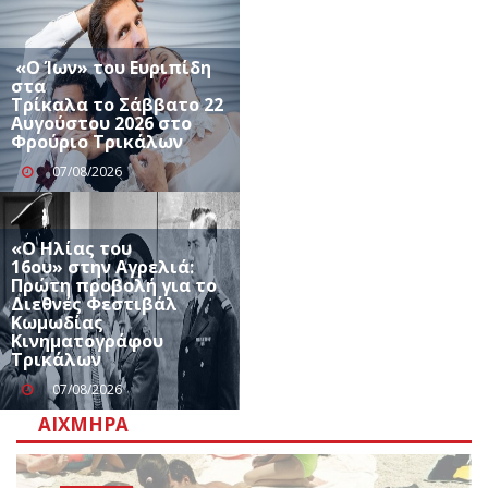
«Ο Ίων» του Ευριπίδη
στα
Τρίκαλα το Σάββατο 22
Αυγούστου 2026 στο
Φρούριο Τρικάλων
07/08/2026
«Ο Ηλίας του
16ου» στην Αγρελιά:
Πρώτη προβολή για το
Διεθνές Φεστιβάλ
Κωμωδίας
Κινηματογράφου
Τρικάλων
07/08/2026
ΑΙΧΜΗΡΆ