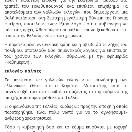
είναι η καλύτερη επιλογή για την κυβέρνηση, βάζουν στο
τραπέζι του Πρωθυπουργού ένα επιπλέον επιχείρημα. Τα
αποτελέσματα των γαλλικών εκλογών, που δημιουργούν μια
θολή κατάσταση στη δεύτερη μεγαλύτερη δύναμη της Γηραιάς
Ηπείρου, αποτελούν έναν έξτρα λόγο ώστε η κυβέρνηση να
πάει στις αρχές Φθινοπώρου σε κάλπες και να ξεκαθαριστεί το
τοπίο στην Ελλάδα ενόψει του χειμώνα.
Η παρατεταμένη ενεργειακή κρίση και η αβεβαιότητα λήξης του
πολέμου, αποτελούν δύο σημαντικούς λόγους για επίσπευση
του χρόνου των εκλογών, σύμφωνα με την εφημερίδα
«Καθημερινή».
εκλογές- κάλπες
Τα μηνύματα των γαλλικών εκλογών ως συνάρτηση των
ελληνικών, έθεσε και ο Κυριάκος Μητσοτάκης κατά τη
συνέντευξή του στο capital, εστιάζοντας στο φαινόμενο της
αποχής που παρατηρήθηκε στη Γαλλία.
«Το φαινόμενο της Γαλλίας, κυρίως ως προς την αποχή η οποία
παρατηρήθηκε, είναι πολύ νωπό για να το αγνοήσουμε»
ανέφερε χαρακτηριστικά.
Τόσο η κυβέρνηση όσο και το κόμμα κινούνται με ισχυρή