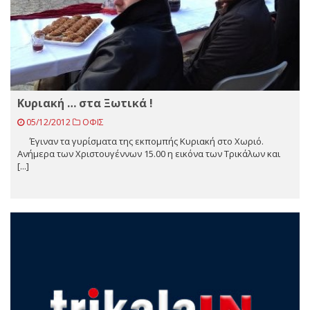
Kυριακή … στα Ξωτικά !
05/12/2012
ΟΦΙΣ
Έγιναν τα γυρίσματα της εκπομπής Κυριακή στο Χωριό.
Ανήμερα των Χριστουγέννων 15.00 η εικόνα των Τρικάλων και
[...]