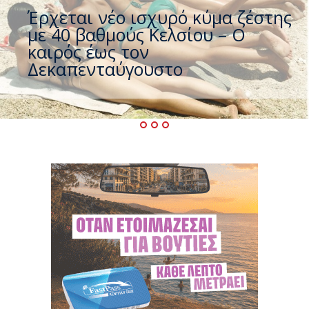
Άφαντος ο Τσίπρας… την ώρα
που η χώρα καίγεται