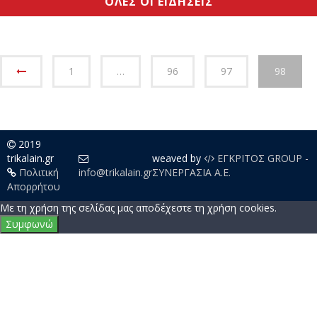
Προστασία του Δήμου Σοφάδων με 300.000 ευρώ
06/08/2026
Περιφέρεια
ΟΛΕΣ ΟΙ ΕΙΔΗΣΕΙΣ
1
…
96
97
98
2019
trikalain.gr
weaved by
ΕΓΚΡΙΤΟΣ GROUP -
Πολιτική
info@trikalain.gr
ΣΥΝΕΡΓΑΣΙΑ Α.Ε.
Απορρήτου
Με τη χρήση της σελίδας μας αποδέχεστε τη χρήση cookies.
Συμφωνώ