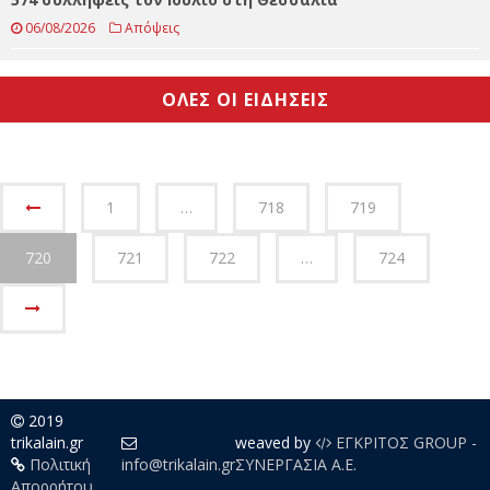
Το Mesochora Mountain Festival επιστρέφει δυναμικά
06/08/2026
Τοπικά - Θεσσαλικά
574 συλλήψεις τον Ιούλιο στη Θεσσαλία
06/08/2026
Απόψεις
ΟΛΕΣ ΟΙ ΕΙΔΗΣΕΙΣ
1
…
718
719
720
721
722
…
724