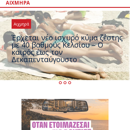
ΑΙΧΜΗΡΆ
Αιχμηρά
Άφαντος ο Τσίπρας… την ώρα
που η χώρα καίγεται