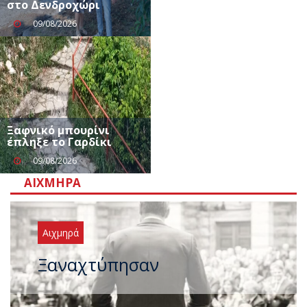
στο Δενδροχώρι
09/08/2026
Ξαφνικό μπουρίνι
έπληξε το Γαρδίκι
09/08/2026
ΑΙΧΜΗΡΆ
Αιχμηρά
Ξαναχτύπησαν