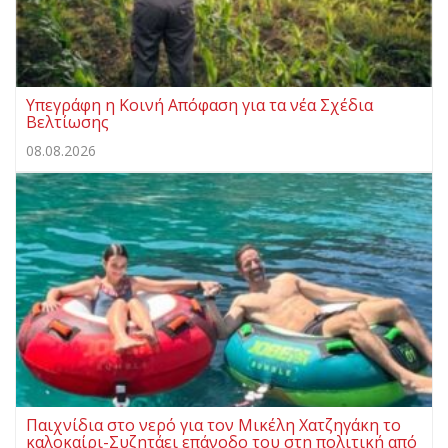
Υπεγράφη η Κοινή Απόφαση για τα νέα Σχέδια
Βελτίωσης
08.08.2026
Παιχνίδια στο νερό για τον Μικέλη Χατζηγάκη το
καλοκαίρι-Συζητάει επάνοδο του στη πολιτική από