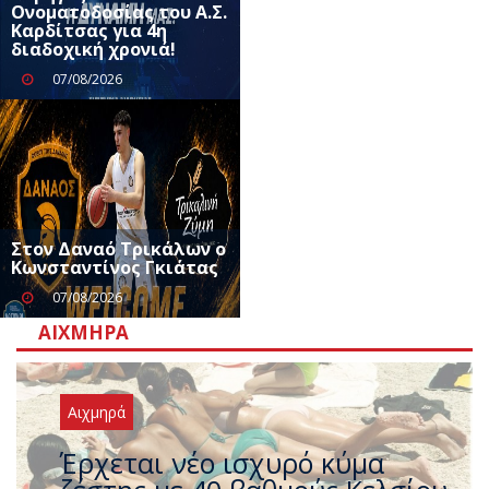
Ονοματοδοσίας του Α.Σ.
Καρδίτσας για 4η
διαδοχική χρονιά!
07/08/2026
Στον Δαναό Τρικάλων ο
Κωνσταντίνος Γκιάτας
07/08/2026
ΑΙΧΜΗΡΆ
Αιχμηρά
Άφαντος ο Τσίπρας… την ώρα