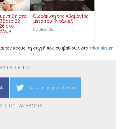
υριπίδη στα
Θωράκιση της Αθαμανίας
άββατο 22
μετά τον “Ντάνιελ
26 στο
07.08.2026
κάλων
αι τον Κόσμο, τη στιγμή που συμβαίνουν, στο
trikalain.gr
ΑΣΤΕΊΤΕ ΤΟ:
ok
Κοινοποίηση στο Twitter
Σ ΣΤΟ FACEBOOK: