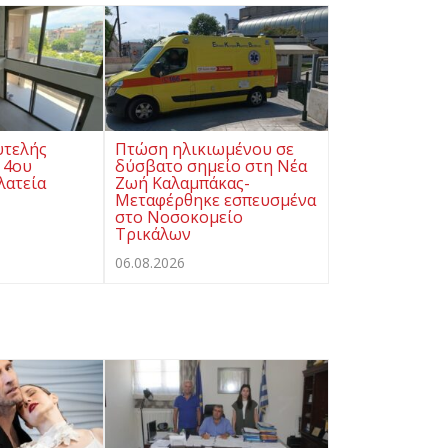
υτελής
Πτώση ηλικιωμένου σε
 4ου
δύσβατο σημείο στη Νέα
λατεία
Ζωή Καλαμπάκας-
Μεταφέρθηκε εσπευσμένα
στο Νοσοκομείο
Τρικάλων
06.08.2026