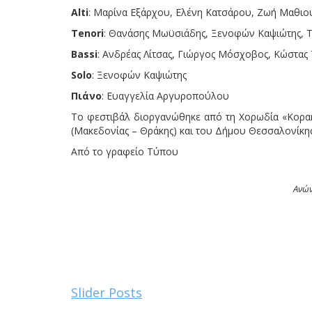
Alti
: Μαρίνα Εξάρχου, Ελένη Κατσάρου, Ζωή Μαθιο
Tenori
: Θανάσης Μωϋσιάδης, Ξενοφών Καψιώτης, Τ
Bassi
: Ανδρέας Λίτσας, Γιώργος Μόσχοβος, Κώστα
Solo
: Ξενοφών Καψιώτης
Πιάνο
: Ευαγγελία Αργυροπούλου
Το φεστιβάλ διοργανώθηκε από τη Χορωδία «Κοραή
(Μακεδονίας – Θράκης) και του Δήμου Θεσσαλονίκης
Από το γραφείο Τύπου
Ανών
Slider Posts