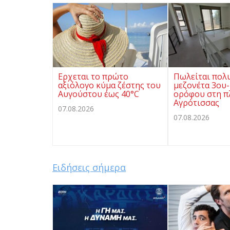
Ερχεται το πρώτο
Πωλείται πολ
αξιόλογο κύμα ζέστης του
μεζονέτα 3ου-
Αυγούστου έως 40°C
ορόφου στη π
Αγρότισσας
07.08.2026
07.08.2026
Ειδήσεις σήμερα