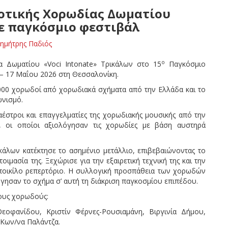
μοτικής Χορωδίας Δωματίου
σε παγκόσμιο φεστιβάλ
ημήτρης Παδιός
ο
α Δωματίου «Voci Intonate» Τρικάλων στο 15
Παγκόσμιο
 – 17 Μαΐου 2026 στη Θεσσαλονίκη.
000 χορωδοί από χορωδιακά σχήματα από την Ελλάδα και το
ωνισμό.
αέστροι και επαγγελματίες της χορωδιακής μουσικής από την
Α, οι οποίοι αξιολόγησαν τις χορωδίες με βάση αυστηρά
κάλων κατέκτησε το ασημένιο μετάλλιο, επιβεβαιώνοντας το
οιμασία της. Ξεχώρισε για την εξαιρετική τεχνική της και την
αι ποικίλο ρεπερτόριο. Η συλλογική προσπάθεια των χορωδών
ήγησαν το σχήμα σ’ αυτή τη διάκριση παγκοσμίου επιπέδου.
ους χορωδούς:
εοφανίδου, Κριστίν Φέρνες-Ρουσιαμάνη, Βιργινία Δήμου,
 Κων/να Παλάντζα.