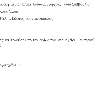
υδάκη, Ξένια Παππά, Αντωνία Εξάρχου, Τάνια Σαββουλίδη
όλης Λίτσας
ς Τζέλης, Κώστας Φουντανόπουλος
ς” και τελούσε υπό την αιγίδα του Υπουργείου Εσωτερικών
.
υμο σχέδιο – 1