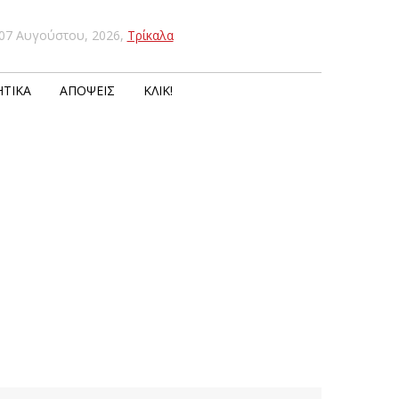
07 Αυγούστου, 2026
,
Τρίκαλα
ΤΙΚΆ
ΑΠΌΨΕΙΣ
ΚΛΙΚ!