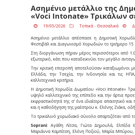
Ασημένιο μετάλλιο της Δη
«Voci Intonate» Τρικάλων 
19/05/2026
Τοπικά - Θεσσαλικά
Δ
Ασημένιο μετάλλιο απέσπασε η Δημοτική Χορωδί
Φεστιβάλ και Διαγωνισμό Χορωδιών το τριήμερο 15
Στη διοργάνωση πήραν μέρος περισσότεροι από 1.
εξωτερικό, κάτι που καταδεικνύει τον μεγάλο ανταγ
Την κριτική επιτροπή αποτελούσαν καταξιωμένοι μ
Ελλάδα, την Τσεχία, την Ινδονησία και τις ΗΠ
καλλιτεχνικά κριτήρια.
Η Δημοτική Χορωδία Δωματίου «Voci Intonate» Τρι
υψηλό καλλιτεχνικό της επίπεδο και την άρτια προετ
εκφραστικότητά της σ’ ένα ιδιαίτερα απαιτητικό κ
και η καθοδήγηση της μαέστρου κ. Ελένης Ζιάκα, οδ
Το τρικαλινό χορωδιακό σύνολο απαρτιζόταν από τ
Soprani
: Αγάθη Λίτσα, Γιώτα Δημουλά, Ελπίδα Θ
Μαριάννα Καμπίτση, Ελένη Ποζιού, Μαρία Μπύρου,