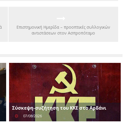
ά
Επιστημονική Ημερίδα – προοπτικές συλλογικών
αντιστάσεων στον Ασπροπόταμο
Σύσκεψη-συζήτηση του ΚΚΕ στο Αρδάνι
07/08/2026