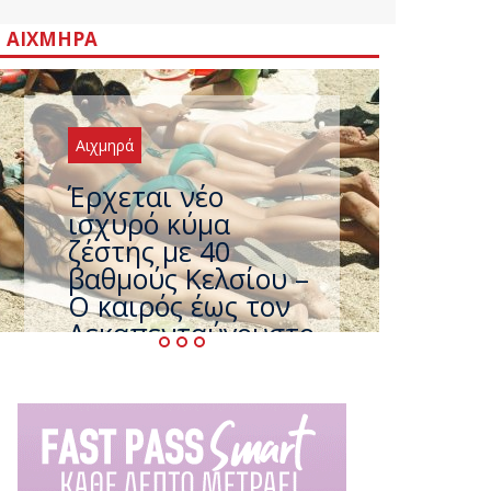
ΑΙΧΜΗΡΆ
Αιχμηρά
Άφαντος ο
Τσίπρας… την ώρα
που η χώρα
καίγεται