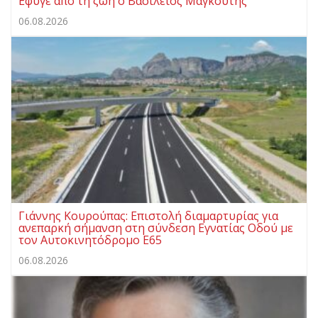
Eφυγε από τη ζωή ο Βασίλειος Μαγκούτης
06.08.2026
Γιάννης Κουρούπας: Επιστολή διαμαρτυρίας για
ανεπαρκή σήμανση στη σύνδεση Εγνατίας Οδού με
τον Αυτοκινητόδρομο Ε65
06.08.2026