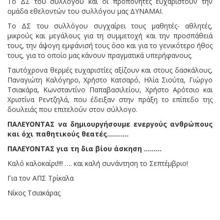
Το ΔΣ του συλλόγου και οι προπονητές ευχαριστούν την
ομάδα εθελοντών του συλλόγου μας ΔΥΝΑΜΑΙ.
Το ΔΣ του συλλόγου συγχαίρει τους μαθητές- αθλητές,
μικρούς και μεγάλους για τη συμμετοχή και την προσπάθειά
τους, την άψογη εμφάνισή τους όσο και για το γενικότερο ήθος
τους, για το οποίο μας κάνουν πραγματικά υπερήφανους.
Ταυτόχρονα θερμές ευχαριστίες αξίζουν και στους δασκάλους,
Παναγιώτη Καλόγηρο, Χρήστο Κατσαρό, Ηλία Σιούτα, Γιώργο
Τσιακάρα, Κωνσταντίνο Παπαβασιλείου, Χρήστο Αρότσιο και
Χριστίνα Ρεντζηλά, που έδειξαν στην πράξη το επίπεδο της
δουλειάς που επιτελούν στον σύλλογο.
ΠΑΛΕΥΟΝΤΑΣ να δημιουργήσουμε ενεργούς ανθρώπους
και όχι παθητικούς θεατές………..
ΠΑΛΕΥΟΝΤΑΣ για τη δια βίου άσκηση ………
Καλό καλοκαίρι!!!! …. και καλή συνάντηση το Σεπτέμβριο!
Για τον ΑΠΣ Τρίκαλα
Νίκος Τσιακάρας