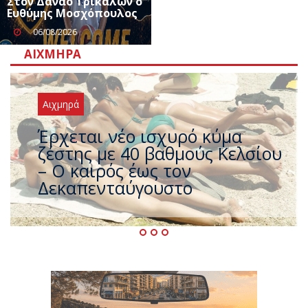
Στον Δαναό Τρικάλων ο
Ευθύμης Μοσχόπουλος
06/08/2026
ΑΙΧΜΗΡΆ
Αιχμηρά
Άφαντος ο Τσίπρας… την ώρα
που η χώρα καίγεται