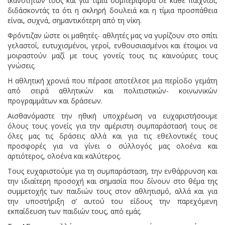
ικανοτήτων τους και για τίμια συμπεριφορά σε κάθε παιχνίδι,
διδάσκοντάς τα ότι η σκληρή δουλειά και η τίμια προσπάθεια
είναι, συχνά, σημαντικότερη από τη νίκη.
Φρόντιζαν ώστε οι μαθητές- αθλητές μας να γυρίζουν στο σπίτι
γελαστοί, ευτυχισμένοι, γεροί, ενθουσιασμένοι και έτοιμοι να
μοιραστούν μαζί με τους γονείς τους τις καινούριες τους
γνώσεις.
Η αθλητική χρονιά που πέρασε αποτέλεσε μια περίοδο γεμάτη
από σειρά αθλητικών και πολιτιστικών- κοινωνικών
προγραμμάτων και δράσεων.
Αισθανόμαστε την ηθική υποχρέωση να ευχαριστήσουμε
όλους τους γονείς για την αμέριστη συμπαράστασή τους σε
όλες μας τις δράσεις αλλά και για τις εθελοντικές τους
προσφορές για να γίνει ο σύλλογός μας ολοένα και
αρτιότερος, ολοένα και καλύτερος.
Τους ευχαριστούμε για τη συμπαράσταση, την ενθάρρυνση και
την ιδιαίτερη προσοχή και σημασία που δίνουν στο θέμα της
συμμετοχής των παιδιών τους στον αθλητισμό, αλλά και για
την υποστήριξη σ’ αυτού του είδους την παρεχόμενη
εκπαίδευση των παιδιών τους, από εμάς.