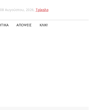
08 Αυγούστου, 2026
,
Τρίκαλα
ΤΙΚΆ
ΑΠΌΨΕΙΣ
ΚΛΙΚ!