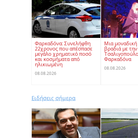
Φαρκαδόνα: Συνελήφθη
Μια μοναδική
22χρονος που απέσπασε
βραδιά με την
μεγάλο χρηματικό ποσό
Τσαλιγοπούλο
και κοσμήματα από
Φαρκαδόνα
ηλικιωμένη
08.08.2026
08.08.2026
Ειδήσεις σήμερα