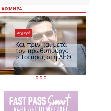
ΑΙΧΜΗΡΆ
Αιχμηρά
Έρχεται νέο
ισχυρό κύμα
ζέστης με 40
βαθμούς Κελσίου –
Ο καιρός έως τον
Δεκαπενταύγουστο