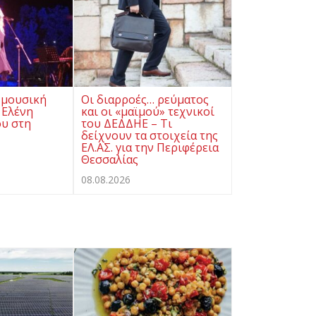
 μουσική
Οι διαρροές… ρεύματος
 Ελένη
και οι «μαϊμού» τεχνικοί
υ στη
του ΔΕΔΔΗΕ – Τι
δείχνουν τα στοιχεία της
ΕΛ.ΑΣ. για την Περιφέρεια
Θεσσαλίας
08.08.2026