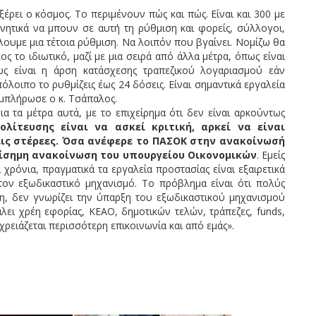
ρει ο κόσμος. Το περιμένουν πώς και πώς. Είναι και 300 με
υνητικά να μπουν σε αυτή τη ρύθμιση και φορείς, σύλλογοι,
λουμε μια τέτοια ρύθμιση. Να λοιπόν που βγαίνει. Νομίζω θα
ος το ιδιωτικό, μαζί με μια σειρά από άλλα μέτρα, όπως είναι
ως είναι η άρση κατάσχεσης τραπεζικού λογαριασμού εάν
λοιπο το ρυθμίζεις έως 24 δόσεις. Είναι σημαντικά εργαλεία
υμπλήρωσε ο κ. Τσάπαλος.
α τα μέτρα αυτά, με το επιχείρημα ότι δεν είναι αρκούντως
ολίτευσης είναι να ασκεί κριτική, αρκεί να είναι
σεις στέρεες. Όσα ανέφερε το ΠΑΣΟΚ στην ανακοίνωσή
πίσημη ανακοίνωση του υπουργείου Οικονομικών
. Εμείς
χρόνια, πραγματικά τα εργαλεία προστασίας είναι εξαιρετικά
τον εξωδικαστικό μηχανισμό. Το πρόβλημα είναι ότι πολύς
η, δεν γνωρίζει την ύπαρξη του εξωδικαστικού μηχανισμού
άλει χρέη εφορίας, ΚΕΑΟ, δημοτικών τελών, τράπεζες, funds,
χρειάζεται περισσότερη επικοινωνία και από εμάς».