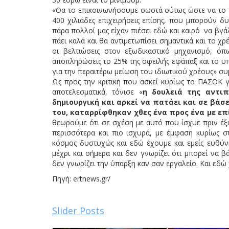
«Θα το επικοινωνήσουμε σωστά ούτως ώστε να το ξέ
400 χιλιάδες επιχειρήσεις επίσης, που μπορούν δ
πάρα πολλοί μας είχαν πιέσει εδώ και καιρό να βγά
πάει καλά και θα αντιμετωπίσει σημαντικά και το χρέ
οι βελτιώσεις στον εξωδικαστικό μηχανισμό, όπ
αποπληρώσεις το 25% της οφειλής εφάπαξ και το υπό
για την περαιτέρω μείωση του ιδιωτικού χρέους» σ
Ως προς την κριτική που ασκεί κυρίως το ΠΑΣΟΚ γι
αποτελεσματικά, τόνισε «
η δουλειά της αντιπ
δημιουργική και αρκεί να πατάει και σε βά
του, καταρρίφθηκαν χθες ένα προς ένα με ε
θεωρούμε ότι σε σχέση με αυτό που ίσχυε πριν έξι 
περισσότερα και πιο ισχυρά, με έμφαση κυρίως σ
κόσμος δυστυχώς και εδώ έχουμε και εμείς ευθύν
μέχρι και σήμερα και δεν γνωρίζει ότι μπορεί να β
δεν γνωρίζει την ύπαρξη καν σαν εργαλείο. Και εδώ 
Πηγή: ertnews.gr/
Slider Posts