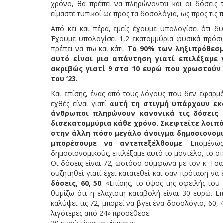
χρόνο, θα πρέπει να πληρώνονται και οι δόσεις 
είμαστε τυπικοί ως προς τα δοσολόγια, ως προς τις 
Από κει και πέρα, εμείς έχουμε υπολογίσει ότι δ
Έχουμε υπολογίσει 1,2 εκατομμύρια φυσικά πρόσω
πρέπει να πω και κάτι.
Το 90% των ληξιπρόθεσμω
αυτό είναι μια απάντηση γιατί επιλέξαμε 
ακριβώς γιατί 9 στα 10 ευρώ που χρωστούν 
του ‘23.
Και επίσης, ένας από τους λόγους που δεν εφαρμό
εχθές είναι γιατί
αυτή τη στιγμή υπάρχουν εκα
άνθρωποι πληρώνουν κανονικά τις δόσεις 
δισεκατομμύρια κάθε χρόνο. Σκεφτείτε λοιπόν
στην άλλη πόσο μεγάλο άνοιγμα δημοσιονομι
μπορέσουμε να αντεπεξέλθουμε
. Επομένω
δημοσιονομικούς, επιλέξαμε αυτό το μοντέλο, το ο
Οι δόσεις είναι 72, ωστόσο σύμφωνα με τον κ. Τσά
συζητηθεί γιατί έχει κατατεθεί και σαν πρόταση να 
δόσεις, 60, 50
. «Επίσης, το ύψος της οφειλής του 
θυμίζω ότι η ελάχιστη καταβολή είναι 30 ευρώ. Ε
καλύψει τις 72, μπορεί να βγει ένα δοσολόγιο, 60, 4
λιγότερες από 24» προσέθεσε.
30 ευρώ είναι το μίνιμουμ.