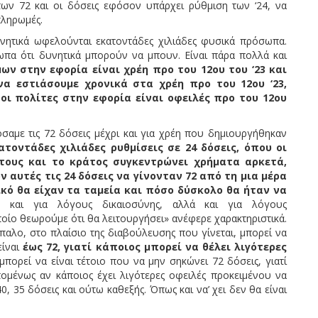
των 72 και οι δόσεις εφόσον υπάρχει ρύθμιση των ‘24, να
πληρωμές.
υνητικά ωφελούνται εκατοντάδες χιλιάδες φυσικά πρόσωπα.
πα ότι δυνητικά μπορούν να μπουν. Είναι πάρα πολλά και
ν στην εφορία είναι χρέη προ του 12ου του ‘23 και
να εστιάσουμε χρονικά στα χρέη προ του 12ου ‘23,
οι πολίτες στην εφορία είναι οφειλές προ του 12ου
σαμε τις 72 δόσεις μέχρι και για χρέη που δημιουργήθηκαν
τοντάδες χιλιάδες ρυθμίσεις σε 24 δόσεις, όπου οι
τους και το κράτος συγκεντρώνει χρήματα αρκετά,
 αυτές τις 24 δόσεις να γίνονταν 72 από τη μια μέρα
κό θα είχαν τα ταμεία και πόσο δύσκολο θα ήταν να
ς και για λόγους δικαιοσύνης, αλλά και για λόγους
ποίο θεωρούμε ότι θα λειτουργήσει» ανέφερε χαρακτηριστικά.
παλο, στο πλαίσιο της διαβούλευσης που γίνεται, μπορεί να
είναι
έως 72,
γιατί κάποιος μπορεί να θέλει λιγότερες
μπορεί να είναι τέτοιο που να μην σηκώνει 72 δόσεις, γιατί
πομένως αν κάποιος έχει λιγότερες οφειλές προκειμένου να
0, 35 δόσεις και ούτω καθεξής. Όπως και να’ χει δεν θα είναι