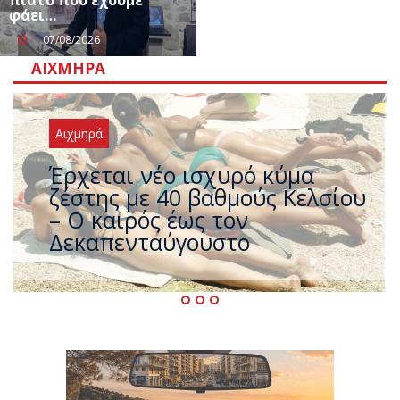
φάει…
07/08/2026
ΑΙΧΜΗΡΆ
Αιχμηρά
Άφαντος ο Τσίπρας… την ώρα
που η χώρα καίγεται