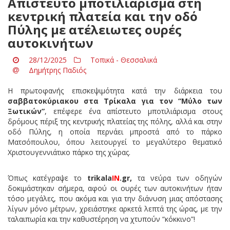
Απίστευτο μποτιλιάρισμα στη
κεντρική πλατεία και την οδό
Πύλης με ατέλειωτες ουρές
αυτοκινήτων
28/12/2025
Τοπικά - Θεσσαλικά
Δημήτρης Παδιός
Η πρωτοφανής επισκεψιμότητα κατά την διάρκεια του
σαββατοκύριακου στα Τρίκαλα για τον “Μύλο των
Ξωτικών”
, επέφερε ένα απίστευτο μποτιλιάρισμα στους
δρόμους πέριξ της κεντρικής πλατείας της πόλης, αλλά και στην
οδό Πύλης, η οποία περνάει μπροστά από το πάρκο
Ματσόπουλου, όπου λειτουργεί το μεγαλύτερο θεματικό
Χριστουγεννιάτικο πάρκο της χώρας.
Όπως κατέγραψε το
trikala
IN
.gr,
τα νεύρα των οδηγών
δοκιμάστηκαν σήμερα, αφού οι ουρές των αυτοκινήτων ήταν
τόσο μεγάλες, που ακόμα και για την διάνυση μιας απόστασης
λίγων μόνο μέτρων, χρειάστηκε αρκετά λεπτά της ώρας, με την
ταλαιπωρία και την καθυστέρηση να χτυπούν “κόκκινο”!