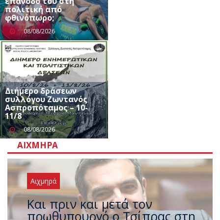
επάνοδο του στη
πολιτική από
φθινόπωρο;
08/08/2026
Διήμερο δράσεων
συλλόγου Ζωντανός
Ασπροπόταμος – 10-
11/8
08/08/2026
ΑΙΧΜΗΡΆ
Αιχμηρά
Έρχεται νέο ισχυρό κύμα
ζέστης με 40 βαθμούς Κελσίου