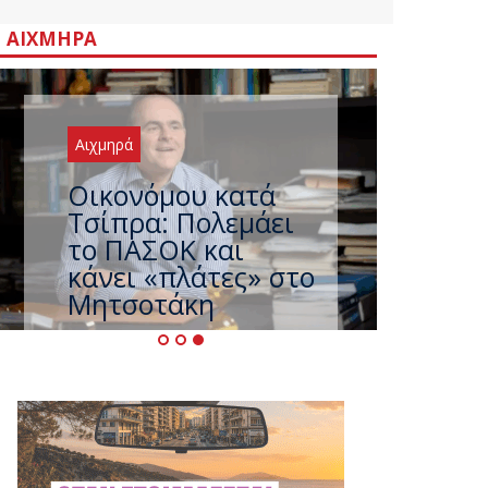
ΑΙΧΜΗΡΆ
Αιχμηρά
Οικονόμου κατά
Τσίπρα: Πολεμάει
το ΠΑΣΟΚ και
κάνει «πλάτες» στο
Μητσοτάκη