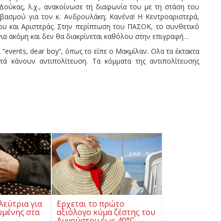
 Δούκας, λ.χ., ανακοίνωσε τη διαφωνία του με τη στάση του
ασμού για τον κ. Ανδρουλάκη; Κανένα! Η Κεντροαριστερά,
ρου και Αριστεράς. Στην περίπτωση του ΠΑΣΟΚ, το συνθετικό
νια ακόμη και δεν θα διακρίνεται καθόλου στην επιγραφή…
 “events, dear boy”, όπως το είπε ο Μακμίλαν. Ολα τα έκτακτα
τά κάνουν αντιπολίτευση. Τα κόμματα της αντιπολίτευσης
λεύτρια για
Ερχεται το πρώτο
ωμένης στα
αξιόλογο κύμα ζέστης του
Αυγούστου έως 40°C