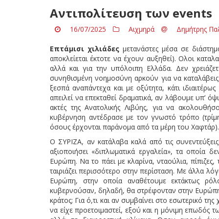
Αντιπολίτευση των events
16/07/2025
Αιχμηρά
Δημήτρης Πα
Επτάμισι χιλιάδες
μετανάστες μέσα σε διάστημα
αποκλείεται έκτοτε να έχουν αυξηθεί). Ολοι καταλ
αλλά και για την υπόλοιπη Ελλάδα. Δεν χρειάζετ
συνηθισμένη νοημοσύνη αρκούν για να καταλάβεις ό
ξεσπά αναπάντεχα και με οξύτητα, κάτι ιδιαιτέρως 
απειλεί να επεκταθεί δραματικά, αν λάβουμε υπ’ όψι
ακτές της Ανατολικής Λιβύης, για να ακολουθήσο
κυβέρνηση αντέδρασε με τον γνωστό τρόπο (τρίμ
όσους έρχονται παράνομα από τα μέρη του Χαφτάρ).
Ο ΣΥΡΙΖΑ, αν κατάλαβα καλά από τις συνεντεύξεις
αξιοποιήσει «διπλωματικά εργαλεία», τα οποία δε
Ευρώπη. Να το πάει με κλαρίνα, νταούλια, πίπιζες
ταιριάζει περισσότερο στην περίσταση. Με άλλα λό
Ευρώπη, στην οποία αναθέτουμε εκτάκτως ρόλ
κυβερνούσαν, δηλαδή, θα στρέφονταν στην Ευρώπη, 
κράτος; Για ό,τι και αν συμβαίνει στο εσωτερικό της
να είχε προετοιμαστεί, εξού και η μόνιμη επωδός τω