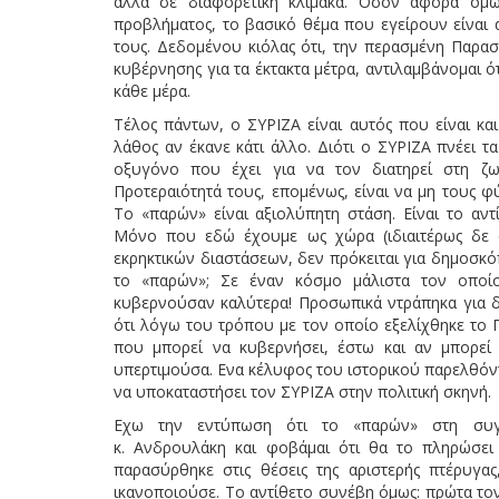
αλλά σε διαφορετική κλίμακα. Οσον αφορά όμως
προβλήματος, το βασικό θέμα που εγείρουν είναι 
τους. Δεδομένου κιόλας ότι, την περασμένη Παρα
κυβέρνησης για τα έκτακτα μέτρα, αντιλαμβάνομαι ό
κάθε μέρα.
Τέλος πάντων, ο ΣΥΡΙΖΑ είναι αυτός που είναι κα
λάθος αν έκανε κάτι άλλο. Διότι ο ΣΥΡΙΖΑ πνέει τ
οξυγόνο που έχει για να τον διατηρεί στη ζωή
Προτεραιότητά τους, επομένως, είναι να μη τους φ
Το «παρών» είναι αξιολύπητη στάση. Είναι το αντ
Μόνο που εδώ έχουμε ως χώρα (ιδιαιτέρως δε 
εκρηκτικών διαστάσεων, δεν πρόκειται για δημοσκ
το «παρών»; Σε έναν κόσμο μάλιστα τον οποί
κυβερνούσαν καλύτερα! Προσωπικά ντράπηκα για δι
ότι λόγω του τρόπου με τον οποίο εξελίχθηκε το 
που μπορεί να κυβερνήσει, έστω και αν μπορεί
υπερτιμούσα. Ενα κέλυφος του ιστορικού παρελθόντο
να υποκαταστήσει τον ΣΥΡΙΖΑ στην πολιτική σκηνή.
Εχω την εντύπωση ότι το «παρών» στη συγκ
κ. Ανδρουλάκη και φοβάμαι ότι θα το πληρώσει 
παρασύρθηκε στις θέσεις της αριστερής πτέρυγα
ικανοποιούσε. Το αντίθετο συνέβη όμως: πρώτα τον