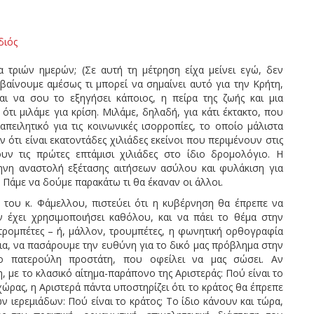
διός
 τριών ημερών; (Σε αυτή τη μέτρηση είχα μείνει εγώ, δεν
αβαίνουμε αμέσως τι μπορεί να σημαίνει αυτό για την Κρήτη,
αι να σου το εξηγήσει κάποιος, η πείρα της ζωής και μια
τι μιλάμε για κρίση. Μιλάμε, δηλαδή, για κάτι έκτακτο, που
απειλητικό για τις κοινωνικές ισορροπίες, το οποίο μάλιστα
ν ότι είναι εκατοντάδες χιλιάδες εκείνοι που περιμένουν στις
υν τις πρώτες επτάμισι χιλιάδες στο ίδιο δρομολόγιο. Η
ηνη αναστολή εξέτασης αιτήσεων ασύλου και φυλάκιση για
 Πάμε να δούμε παρακάτω τι θα έκαναν οι άλλοι.
 του κ. Φάμελλου, πιστεύει ότι η κυβέρνηση θα έπρεπε να
ν έχει χρησιμοποιήσει καθόλου, και να πάει το θέμα στην
, τρομπέτες – ή, μάλλον, τρουμπέτες, η φωνητική ορθογραφία
για, να πασάρουμε την ευθύνη για το δικό μας πρόβλημα στην
ο πατερούλη προστάτη, που οφείλει να μας σώσει. Αν
με το κλασικό αίτημα-παράπονο της Αριστεράς: Πού είναι το
 χώρας, η Αριστερά πάντα υποστηρίζει ότι το κράτος θα έπρεπε
ν ιερεμιάδων: Πού είναι το κράτος; Το ίδιο κάνουν και τώρα,