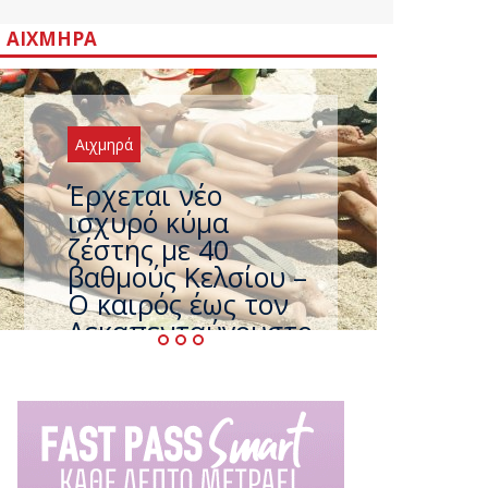
ΑΙΧΜΗΡΆ
Αιχμηρά
Άφαντος ο
Τσίπρας… την ώρα
που η χώρα
καίγεται