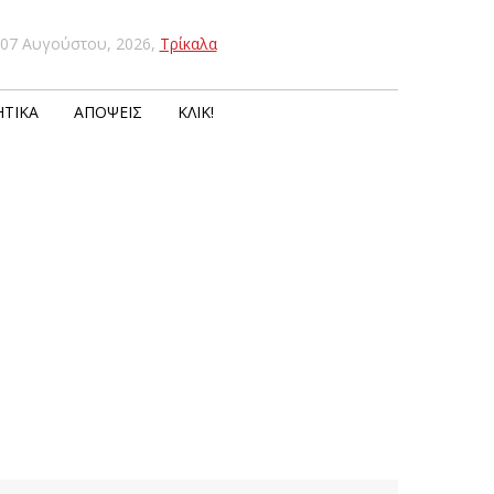
07 Αυγούστου, 2026
,
Τρίκαλα
ΤΙΚΆ
ΑΠΌΨΕΙΣ
ΚΛΙΚ!