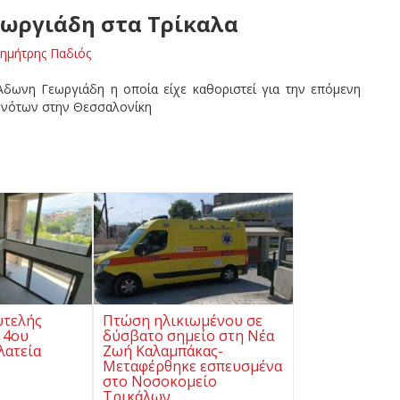
εωργιάδη στα Τρίκαλα
ημήτρης Παδιός
Άδωνη Γεωργιάδη η οποία είχε καθοριστεί για την επόμενη
γονότων στην Θεσσαλονίκη
υτελής
Πτώση ηλικιωμένου σε
 4ου
δύσβατο σημείο στη Νέα
λατεία
Ζωή Καλαμπάκας-
Μεταφέρθηκε εσπευσμένα
στο Νοσοκομείο
Τρικάλων