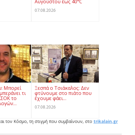
Αυγούστου έως 40°C
07.08.2026
υ: Μπορεί
Ξεσπά ο Τσιάκαλος: Δεν
μπεράνει τι
φτύνουμε στο πιάτο που
ΑΣΟΚ το
έχουμε φάει…
λογών…
07.08.2026
αι τον Κόσμο, τη στιγμή που συμβαίνουν, στο
trikalain.gr