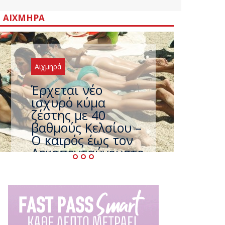
ΑΙΧΜΗΡΆ
Αιχμηρά
Άφαντος ο
Τσίπρας… την ώρα
που η χώρα
καίγεται