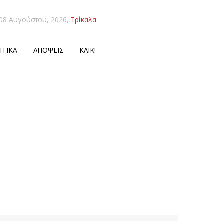
08 Αυγούστου, 2026
,
Τρίκαλα
ΤΙΚΆ
ΑΠΌΨΕΙΣ
ΚΛΙΚ!