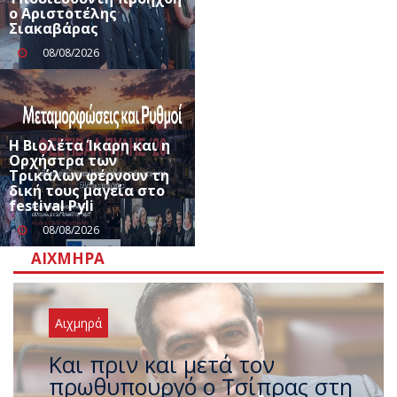
ο Αριστοτέλης
Σιακαβάρας
08/08/2026
Η Βιολέτα Ίκαρη και η
Ορχήστρα των
Τρικάλων φέρνουν τη
δική τους μαγεία στο
festival Pyli
08/08/2026
ΑΙΧΜΗΡΆ
Αιχμηρά
Έρχεται νέο ισχυρό κύμα
ζέστης με 40 βαθμούς Κελσίου