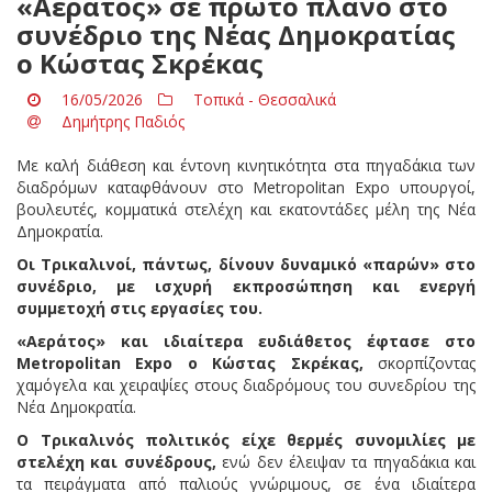
«Αεράτος» σε πρώτο πλάνο στο
συνέδριο της Νέας Δημοκρατίας
ο Κώστας Σκρέκας
16/05/2026
Τοπικά - Θεσσαλικά
Δημήτρης Παδιός
Με καλή διάθεση και έντονη κινητικότητα στα πηγαδάκια των
διαδρόμων καταφθάνουν στο
Metropolitan Expo
υπουργοί,
βουλευτές, κομματικά στελέχη και εκατοντάδες μέλη της
Νέα
Δημοκρατία
.
Οι Τρικαλινοί, πάντως, δίνουν δυναμικό «παρών» στο
συνέδριο, με ισχυρή εκπροσώπηση και ενεργή
συμμετοχή στις εργασίες του.
«Αεράτος» και ιδιαίτερα ευδιάθετος έφτασε στο
Metropolitan Expo
ο
Κώστας Σκρέκας
,
σκορπίζοντας
χαμόγελα και χειραψίες στους διαδρόμους του συνεδρίου της
Νέα Δημοκρατία
.
Ο Τρικαλινός πολιτικός είχε θερμές συνομιλίες με
στελέχη και συνέδρους,
ενώ δεν έλειψαν τα πηγαδάκια και
τα πειράγματα από παλιούς γνώριμους, σε ένα ιδιαίτερα