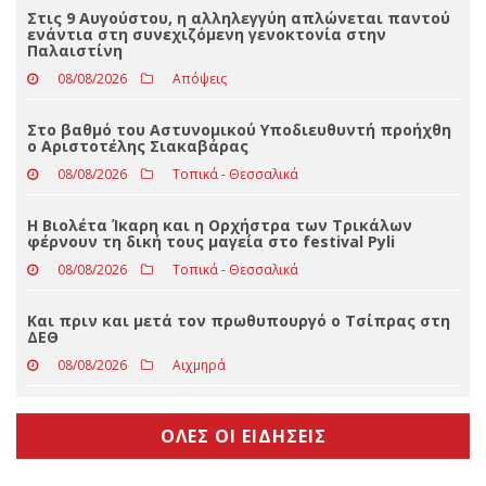
Τραγωδία στην Πάρο: Πνίγηκε 4χρονος σε πισίνα
beach bar, βούτηξε ο μπάρμαν για να τον σώσει
08/08/2026
Απόψεις
Στις 9 Αυγούστου, η αλληλεγγύη απλώνεται παντού
ενάντια στη συνεχιζόμενη γενοκτονία στην
Παλαιστίνη
08/08/2026
Απόψεις
Στο βαθμό του Αστυνομικού Υποδιευθυντή προήχθη
ο Αριστοτέλης Σιακαβάρας
08/08/2026
Τοπικά - Θεσσαλικά
Η Βιολέτα Ίκαρη και η Ορχήστρα των Τρικάλων
φέρνουν τη δική τους μαγεία στο festival Pyli
08/08/2026
Τοπικά - Θεσσαλικά
Και πριν και μετά τον πρωθυπουργό ο Τσίπρας στη
ΔΕΘ
08/08/2026
Αιχμηρά