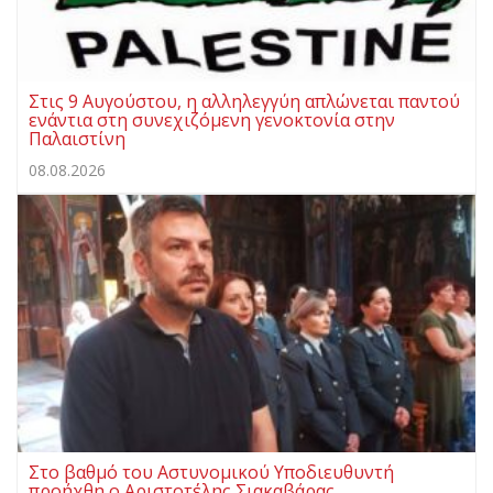
Στις 9 Αυγούστου, η αλληλεγγύη απλώνεται παντού
ενάντια στη συνεχιζόμενη γενοκτονία στην
Παλαιστίνη
08.08.2026
Στο βαθμό του Αστυνομικού Υποδιευθυντή
προήχθη ο Αριστοτέλης Σιακαβάρας