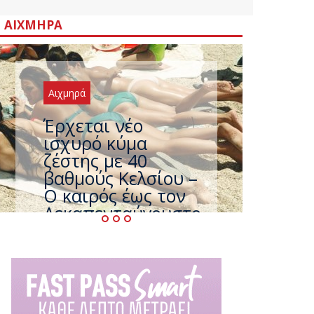
ΑΙΧΜΗΡΆ
Αιχμηρά
Έρχεται νέο
ισχυρό κύμα
ζέστης με 40
βαθμούς Κελσίου –
Ο καιρός έως τον
Δεκαπενταύγουστο