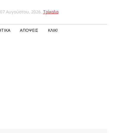
07 Αυγούστου, 2026
,
Τρίκαλα
ΤΙΚΆ
ΑΠΌΨΕΙΣ
ΚΛΙΚ!