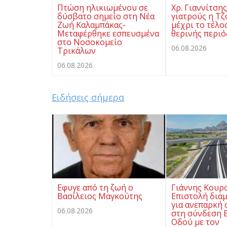
Πτώση ηλικιωμένου σε
Χρ. Γιαννίτση
δύσβατο σημείο στη Νέα
γιατρούς η Τζ
Ζωή Καλαμπάκας-
μέχρι το τέλο
Μεταφέρθηκε εσπευσμένα
θερινής περι
στο Νοσοκομείο
06.08.2026
Τρικάλων
06.08.2026
Ειδήσεις σήμερα
Eφυγε από τη ζωή ο
Γιάννης Κουρ
Βασίλειος Μαγκούτης
Επιστολή δια
για ανεπαρκή
06.08.2026
στη σύνδεση Ε
Οδού με τον