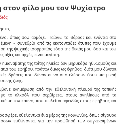
ή στον φίλο μου τον Ψυχίατρο
διός
ρήστο,
μένο, όπως σου αρμόζει. Παίρνω το θάρρος και ενάντια στο
έμενη – συνεδρία από τις εκατοντάδες άτυπες που έχουμε
ση της ψυχικής ισορροπίας τόσο της δικιάς μου όσο και του
 αξίες και αρχές, είναι μεγίστη.
ημιαναβάτης της τρίτης ηλικίας δεν μηρυκάζω ηθικισμούς και
ατιά του εφήβου, πράττω όμως ως έφηβος, διότι μου δίνεται
ικές δράσεις που δύνανται να αποτελέσουν έστω μια μικρή
οτικής ζωής.
άμβανε ενημέρωση από την εθελοντική πλευρά της τοπικής
 με το αλκοόλ που σερβίρεται στους ανηλίκους από τα
ετικά με τον καπνό, που πωλείται αφειδώς στους εφήβους και
ροσφέρει εθελοντικά ένα μέρος της κοινωνίας, όπως σίγουρα
ία όσων ευθύνονται για την προώθησή των συγκεκριμένων