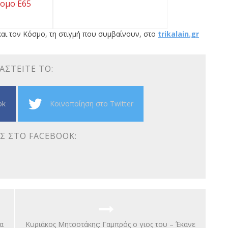
ομο Ε65
αι τον Κόσμο, τη στιγμή που συμβαίνουν, στο
trikalain.gr
ΑΣΤΕΊΤΕ ΤΟ:
ok
Κοινοποίηση στο Twitter
Σ ΣΤΟ FACEBOOK:
α
Κυριάκος Μητσοτάκης: Γαμπρός ο γιος του – Έκανε