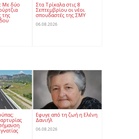
ς: Με δύο
Στα Τρίκαλα στις 8
ούρτζια
Σεπτεμβρίου οι νέοι
ς της
σπουδαστές της ΣΜΥ
όδου
06.08.2026
ούπας:
Εφυγε από τη ζωή η Ελένη
μαρτυρίας
Δανιήλ
 σήμανση
06.08.2026
γνατίας