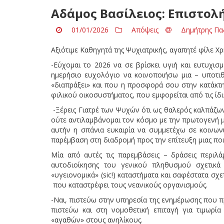
Αδάμος Βασίλειος: Επιστολ
01/01/2026
Απόψεις
Δημήτρης Πα
Αξιότιμε Καθηγητά της Ψυχιατρικής, αγαπητέ φίλε Χ
-Εύχομαι το 2026 να σε βρίσκει υγιή και ευτυχισ
ημερήσιο ευχολόγιο να κοινοποιήσω μια – υποτιθ
«διαπράξει» και που η προσφορά σου στην κατάκτη
φιλικού οικοσυστήματος, που εμφορείται από τις ίδιες
-Ξέρεις Γιατρέ των Ψυχών ότι ως θαλερός καλπάζων 
ούτε αντιλαμβάνομαι τον κόσμο με την πρωτογενή μ
αυτήν η σπάνια ευκαιρία να συμμετέχω σε κοινων
παρέμβαση στη διαδρομή προς την επίτευξη μιας ποι
Μία από αυτές τις παρεμβάσεις – δράσεις περιλ
αυτοδιοίκησης του γενικού πληθυσμού σχετικά
«υγειονομικά» (sic!) καταστήματα και σαφέστατα σχ
που καταστρέφει τους νεανικούς οργανισμούς.
-Ναι, πιστεύω στην υπηρεσία της ενημέρωσης που π
πιστεύω και στη νομοθετική επιταγή για τιμωρ
«αγαθών» στους ανηλίκους.