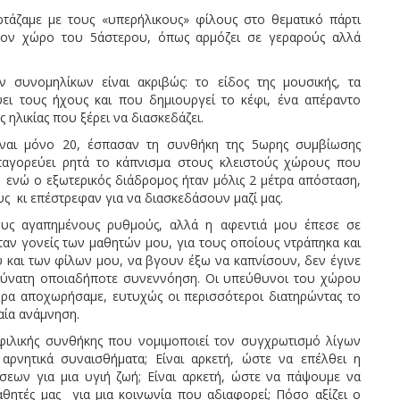
τάζαμε με τους «υπερήλικους» φίλους στο θεματικό πάρτι
στον χώρο του 5άστερου, όπως αρμόζει σε γεραρούς αλλά
 συνομηλίκων είναι ακριβώς: το είδος της μουσικής, τα
ει τους ήχους και που δημιουργεί το κέφι, ένα απέραντο
 ηλικίας που ξέρει να διασκεδάζει.
 ναι μόνο 20, έσπασαν τη συνθήκη της 5ωρης συμβίωσης
παγορεύει ρητά το κάπνισμα στους κλειστούς χώρους που
 ενώ ο εξωτερικός διάδρομος ήταν μόλις 2 μέτρα απόσταση,
ς κι επέστρεφαν για να διασκεδάσουν μαζί μας.
ους αγαπημένους ρυθμούς, αλλά η αφεντιά μου έπεσε σε
ήταν γονείς των μαθητών μου, για τους οποίους ντράπηκα και
υ και των φίλων μου, να βγουν έξω να καπνίσουν, δεν έγινε
αδύνατη οποιαδήποτε συνεννόηση. Οι υπεύθυνοι του χώρου
ρα αποχωρήσαμε, ευτυχώς οι περισσότεροι διατηρώντας το
αία ανάμνηση.
 φιλικής συνθήκης που νομιμοποιεί τον συγχρωτισμό λίγων
ρνητικά συναισθήματα; Είναι αρκετή, ώστε να επέλθει η
εων για μια υγιή ζωή; Είναι αρκετή, ώστε να πάψουμε να
αθητές μας για μια κοινωνία που αδιαφορεί; Πόσο αξίζει ο