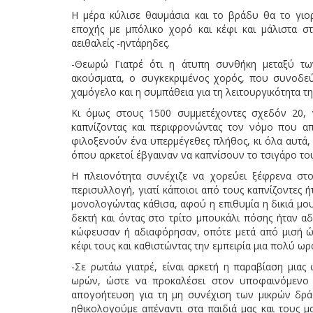
Η μέρα κύλισε θαυμάσια και το βράδυ θα το γιορ
εποχής με μπόλικο χορό και κέφι και μάλιστα 
αειθαλείς -ηντάρηδες.
-Θεωρώ Γιατρέ ότι η άτυπη συνθήκη μεταξύ των
ακούσματα, ο συγκεκριμένος χορός, που συνοδεύ
χαμόγελο και η συμπάθεια για τη λειτουργικότητα της
Κι όμως στους 1500 συμμετέχοντες σχεδόν 20,
καπνίζοντας και περιφρονώντας τον νόμο που α
φιλοξενούν ένα υπερμέγεθες πλήθος, κι όλα αυτά,
όπου αρκετοί έβγαιναν να καπνίσουν το τσιγάρο του
Η πλειονότητα συνέχιζε να χορεύει ξέφρενα στ
περισυλλογή, γιατί κάποιοι από τους καπνίζοντες 
μονολογώντας κάθισα, αφού η επιθυμία η δικιά μο
δεκτή και όντας στο τρίτο μπουκάλι πόσης ήταν 
κώφευσαν ή αδιαφόρησαν, οπότε μετά από μισή ώ
κέφι τους και καθιστώντας την εμπειρία μια πολύ ωρ
-Σε ρωτάω γιατρέ, είναι αρκετή η παραβίαση μιας
ωρών, ώστε να προκαλέσει στον υποφαινόμενο α
απογοήτευση για τη μη συνέχιση των μικρών δράσ
ηθικολογούμε απέναντι στα παιδιά μας και τους μ