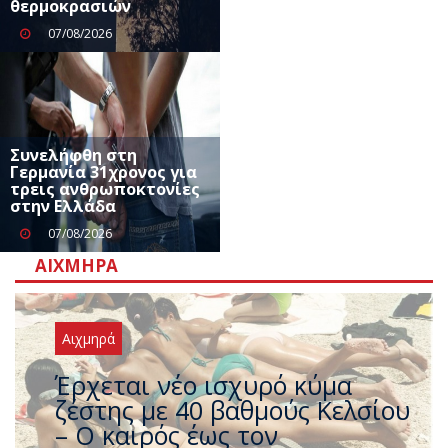
θερμοκρασιών
07/08/2026
Συνελήφθη στη
Γερμανία 31χρονος για
τρεις ανθρωποκτονίες
στην Ελλάδα
07/08/2026
ΑΙΧΜΗΡΆ
Αιχμηρά
Άφαντος ο Τσίπρας… την ώρα
που η χώρα καίγεται