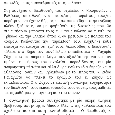
σπουδές και τις επαγγελματικές τους επιλογές.
Στη συνέχεια ο διευθυντής του σχολείου κ. Κουφογιάννης
Ευθύμιος απευθυνόμενος στους/στις αποφοίτους τους/τις
παρότρυνε να έχουν θάρρος και αυτοπεποίθηση στην ενήλικη
πλέον ζωή τους, να μη φοβηθούν τις δυσκολίες που θα
συναντήσουν μπροστά τους ενώ τους κάλεσε να τιμούν τα
Τρίκαλα και την Ελλάδα όπου κι αν βρεθούν ως πολίτες του
κόσμου. Κλείνοντας την παρέμβασή του, ευχήθηκε κάθε
επιτυχία και ευτυχία στη ζωή τους. Ακολούθως, ο διευθυντής
κάλεσε στο βήμα τον συνάδελφο εκπαιδευτικό κ. Ζαχαρία
Ζάχο που αφυπηρετεί λόγω συνταξιοδότησης για να τον
τιμήσει εκ μέρους του σχολείου παραδίδοντάς του μία
αναμνηστική πλακέτα και άλλα δώρα ενώ το ίδιο έπραξε και ο
Σύλλογος Γονέων και Κηδεμόνων με το μέλος του κ. Ζιάκα
Παναγιώτα να πλέκει το εγκώμιο του κ. Ζάχου ως
εκπαιδευτικού. Ο κ. Ζάχος με εμφανή συγκίνηση ευχαρίστησε
τον διευθυντή, τους εκπαιδευτικούς, τους γονείς, τους μαθητές
και τις μαθήτριες για την τιμή που του έκαναν.
Η συγκινητική βραδιά συνεχίστηκε με μία ακόμη τιμητική
βράβευση, αυτήν της κ. Μπάου Ελένης, της καθαρίστριας του
σχολείου που κι αυτή συνταξιοδοτείται. Ο διευθυντής κ.