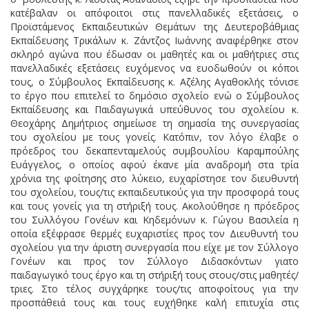
κατέβαλαν οι απόφοιτοι στις πανελλαδικές εξετάσεις, ο
Προϊστάμενος Εκπαιδευτικών Θεμάτων της Δευτεροβάθμιας
Εκπαίδευσης Τρικάλων κ. Ζάντζος Ιωάννης αναφέρθηκε στον
σκληρό αγώνα που έδωσαν οι μαθητές και οι μαθήτριες στις
πανελλαδικές εξετάσεις ευχόμενος να ευοδωθούν οι κόποι
τους, ο Σύμβουλος Εκπαίδευσης κ. Αζέλης Αγαθοκλής τόνισε
το έργο που επιτελεί το δημόσιο σχολείο ενώ ο Σύμβουλος
Εκπαίδευσης και Παιδαγωγικά υπεύθυνος του σχολείου κ.
Θεοχάρης Δημήτριος σημείωσε τη σημασία της συνεργασίας
του σχολείου με τους γονείς. Κατόπιν, τον λόγο έλαβε ο
πρόεδρος του δεκαπενταμελούς συμβουλίου Καραμπούλης
Ευάγγελος, ο οποίος αφού έκανε μία αναδρομή στα τρία
χρόνια της φοίτησης στο λύκειο, ευχαρίστησε τον διευθυντή
του σχολείου, τους/τις εκπαιδευτικούς για την προσφορά τους
και τους γονείς για τη στήριξή τους. Ακολούθησε η πρόεδρος
του Συλλόγου Γονέων και Κηδεμόνων κ. Γώγου Βασιλεία η
οποία εξέφρασε θερμές ευχαριστίες προς τον Διευθυντή του
σχολείου για την άριστη συνεργασία που είχε με τον Σύλλογο
Γονέων και προς τον Σύλλογο Διδασκόντων γιατο
παιδαγωγικό τους έργο και τη στήριξή τους στους/στις μαθητές/
τριες. Στο τέλος συγχάρηκε τους/τις αποφοίτους για την
προσπάθειά τους και τους ευχήθηκε καλή επιτυχία στις