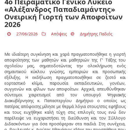
4ο Πειραματικό Γενικό Λύκειο
«Αλέξανδρος Παπαδιαμάντης»
Ονειρική Γιορτή των Αποφοίτων
2026
27/06/2026
Απόψεις
Δημήτρης Παδιός
Με ιδιαίτερη συγκίνηση και χαρά πραγματοποιήθηκε η γιορτή
αποφοίτησης των μαθητών και μαθητριών της Γ’ Τάξης του
σχολείου μας, σηματοδοτώντας την ολοκλήρωση ενός
σημαντικού κύκλου γνώσης, εμπειριών και προσωπικής
εξέλιξης. Η εκδήλωση πραγματοποιήθηκε σε ζεστό και
εορταστικό κλίμα, παρουσία εκπαιδευτικών, γονέων,
συγγενών και φίλων των αποφοίτων. Αρχικά, απευθύνθηκαν
σύντομοι χαιρετισμοί από τον υπουργό Ψηφιακής
Διακυβέρνησης κ. Παπαστεργίου Δημήτριο ο οποίος ως
πατέρας απόφοιτης μίλησε με θερμά λόγια στους/στις εφήβους
και τους ευχήθηκε καλή τύχη στις επιλογές τους ενώ δεν
παρέλειψε να ευχαριστήσει τη διεύθυνση και τον Σύλλογο
Διδασκόντων για όσα προσέφεραν στα παιδιά. Στη συνέχεια,
ο βουλευτής κ. Λιούτας Αθανάσιος εξήρε την προσπάθεια που