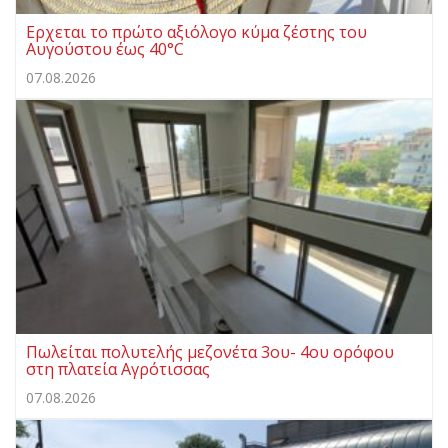
Ερχεται το πρώτο αξιόλογο κύμα ζέστης του
Αυγούστου έως 40°C
07.08.2026
Πωλείται πολυτελής μεζονέτα 3ου- 4ου ορόφου
στη πλατεία Αγρότισσας
07.08.2026