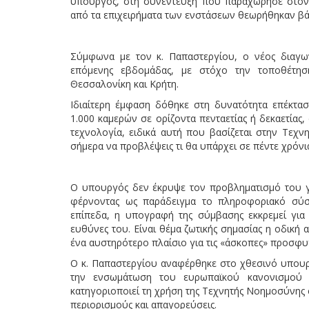
υπουργός, στη συνέντευξη που παραχώρησε στον
από τα επιχειρήματα των ενστάσεων θεωρήθηκαν βά
Σύμφωνα με τον κ. Παπαστεργίου, ο νέος διαγων
επόμενης εβδομάδας, με στόχο την τοποθέτησ
Θεσσαλονίκη και Κρήτη.
Ιδιαίτερη έμφαση δόθηκε στη δυνατότητα επέκτα
1.000 καμερών σε ορίζοντα πενταετίας ή δεκαετίας,
τεχνολογία, ειδικά αυτή που βασίζεται στην Τεχν
σήμερα να προβλέψεις τι θα υπάρχει σε πέντε χρόνι
Ο υπουργός δεν έκρυψε τον προβληματισμό του γι
φέρνοντας ως παράδειγμα το πληροφοριακό σύσ
επίπεδα, η υπογραφή της σύμβασης εκκρεμεί για
ευθύνες του. Είναι θέμα ζωτικής σημασίας η οδική
ένα αυστηρότερο πλαίσιο για τις «άσκοπες» προσφυ
Ο κ. Παπαστεργίου αναφέρθηκε στο χθεσινό υπουρ
την ενσωμάτωση του ευρωπαϊκού κανονισμού 
κατηγοριοποιεί τη χρήση της Τεχνητής Νοημοσύνης 
περιορισμούς και απαγορεύσεις.