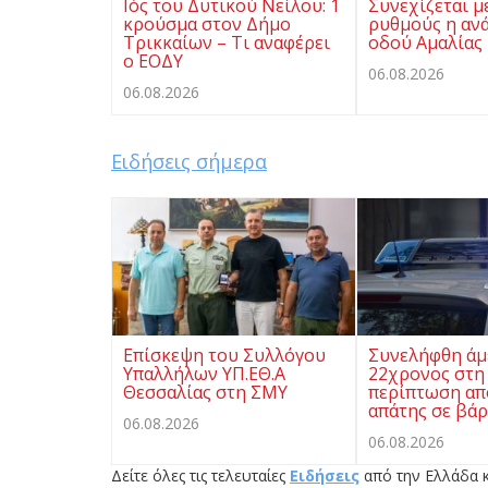
Ιός του Δυτικού Νείλου: 1
Συνεχίζεται μ
κρούσμα στον Δήμο
ρυθμούς η αν
Τρικκαίων – Τι αναφέρει
οδού Αμαλίας
ο ΕΟΔΥ
06.08.2026
06.08.2026
Ειδήσεις σήμερα
Επίσκεψη του Συλλόγου
Συνελήφθη άμ
Υπαλλήλων ΥΠ.ΕΘ.Α
22χρονος στη 
Θεσσαλίας στη ΣΜΥ
περίπτωση απ
απάτης σε βά
06.08.2026
06.08.2026
Δείτε όλες τις τελευταίες
Ειδήσεις
από την Ελλάδα κ