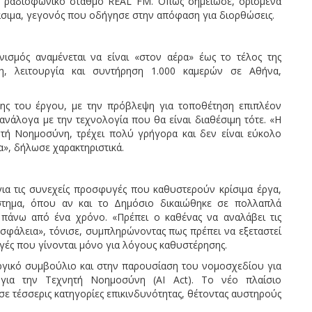
 ραδιοφωνικό σταθμό REAL FM. Όπως σημείωσε, ορισμένα
σιμα, γεγονός που οδήγησε στην απόφαση για διορθώσεις.
ισμός αναμένεται να είναι «στον αέρα» έως το τέλος της
η, λειτουργία και συντήρηση 1.000 καμερών σε Αθήνα,
σης του έργου, με την πρόβλεψη για τοποθέτηση επιπλέον
 ανάλογα με την τεχνολογία που θα είναι διαθέσιμη τότε. «Η
ητή Νοημοσύνη, τρέχει πολύ γρήγορα και δεν είναι εύκολο
α», δήλωσε χαρακτηριστικά.
α τις συνεχείς προσφυγές που καθυστερούν κρίσιμα έργα,
τημα, όπου αν και το Δημόσιο δικαιώθηκε σε πολλαπλά
 πάνω από ένα χρόνο. «Πρέπει ο καθένας να αναλάβει τις
 ασφάλεια», τόνισε, συμπληρώνοντας πως πρέπει να εξεταστεί
γές που γίνονται μόνο για λόγους καθυστέρησης.
γικό συμβούλιο και στην παρουσίαση του νομοσχεδίου για
για την Τεχνητή Νοημοσύνη (AI Act). Το νέο πλαίσιο
σε τέσσερις κατηγορίες επικινδυνότητας, θέτοντας αυστηρούς