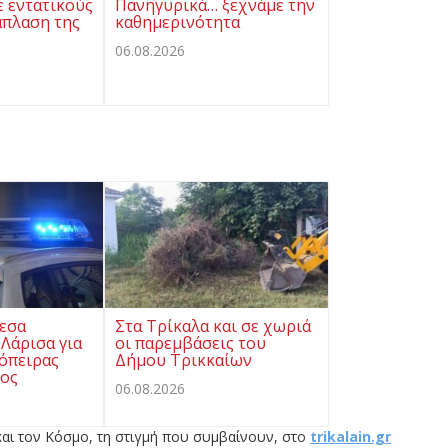
ε εντατικούς
Πανηγυρικά… ξεχνάμε την
άπλαση της
καθημερινότητα
06.08.2026
εσα
Στα Τρίκαλα και σε χωριά
Λάρισα για
οι παρεμβάσεις του
όπειρας
Δήμου Τρικκαίων
ρος
06.08.2026
αι τον Κόσμο, τη στιγμή που συμβαίνουν, στο
trikalain.gr