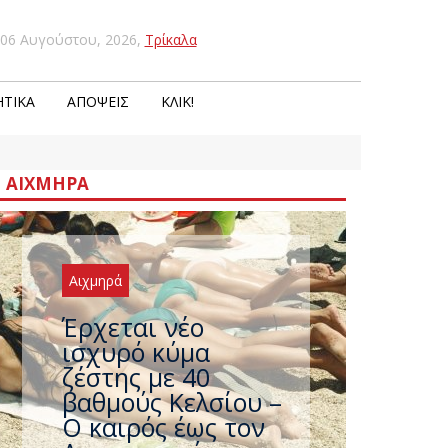
06 Αυγούστου, 2026
,
Τρίκαλα
ΤΙΚΆ
ΑΠΌΨΕΙΣ
ΚΛΙΚ!
ΑΙΧΜΗΡΆ
Αιχμηρά
Άφαντος ο
Τσίπρας… την ώρα
που η χώρα
καίγεται