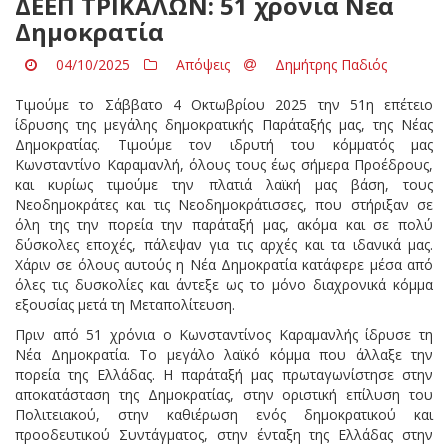
ΔΕΕΠ ΤΡΙΚΑΛΩΝ: 51 χρόνια Νέα
Δημοκρατία
04/10/2025
Απόψεις
Δημήτρης Παδιός
Τιμούμε το Σάββατο 4 Οκτωβρίου 2025 την 51η επέτειο
ίδρυσης της μεγάλης δημοκρατικής Παράταξής μας, της Νέας
Δημοκρατίας. Τιμούμε τον ιδρυτή του κόμματός μας
Κωνσταντίνο Καραμανλή, όλους τους έως σήμερα Προέδρους,
και κυρίως τιμούμε την πλατιά λαϊκή μας βάση, τους
Νεοδημοκράτες και τις Νεοδημοκράτισσες, που στήριξαν σε
όλη της την πορεία την παράταξή μας, ακόμα και σε πολύ
δύσκολες εποχές, πάλεψαν για τις αρχές και τα ιδανικά μας.
Χάριν σε όλους αυτούς η Νέα Δημοκρατία κατάφερε μέσα από
όλες τις δυσκολίες και άντεξε ως το μόνο διαχρονικά κόμμα
εξουσίας μετά τη Μεταπολίτευση.
Πριν από 51 χρόνια ο Κωνσταντίνος Καραμανλής ίδρυσε τη
Νέα Δημοκρατία. Το μεγάλο λαϊκό κόμμα που άλλαξε την
πορεία της Ελλάδας. Η παράταξή μας πρωταγωνίστησε στην
αποκατάσταση της Δημοκρατίας, στην οριστική επίλυση του
Πολιτειακού, στην καθιέρωση ενός δημοκρατικού και
προοδευτικού Συντάγματος, στην ένταξη της Ελλάδας στην