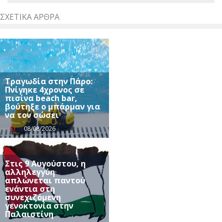
ΣΧΕΤΙΚΆ ΆΡΘΡΑ
Τραγωδία στην Πάρο:
Πνίγηκε 4χρονος σε
πισίνα beach bar,
βούτηξε ο μπάρμαν για
να τον σώσει
08/08/2026
Στις 9 Αυγούστου, η
αλληλεγγύη
απλώνεται παντού
ενάντια στη
συνεχιζόμενη
γενοκτονία στην
Παλαιστίνη