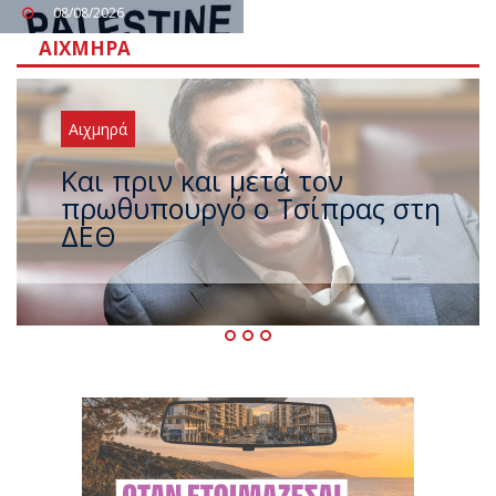
08/08/2026
ΑΙΧΜΗΡΆ
Αιχμηρά
Έρχεται νέο ισχυρό κύμα
ζέστης με 40 βαθμούς Κελσίου
– Ο καιρός έως τον
Δεκαπενταύγουστο