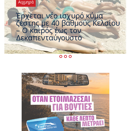
Αιχμηρά
Άφαντος ο Τσίπρας… την ώρα
που η χώρα καίγεται