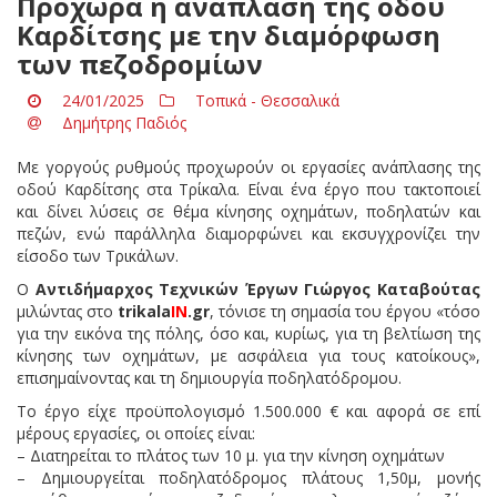
Προχωρά η ανάπλαση της οδού
Καρδίτσης με την διαμόρφωση
των πεζοδρομίων
24/01/2025
Τοπικά - Θεσσαλικά
Δημήτρης Παδιός
Με γοργούς ρυθμούς προχωρούν οι εργασίες ανάπλασης της
οδού Καρδίτσης στα Τρίκαλα. Είναι ένα έργο που τακτοποιεί
και δίνει λύσεις σε θέμα κίνησης οχημάτων, ποδηλατών και
πεζών, ενώ παράλληλα διαμορφώνει και εκσυγχρονίζει την
είσοδο των Τρικάλων.
Ο
Αντιδήμαρχος Τεχνικών Έργων Γιώργος Καταβούτας
μιλώντας στο
trikala
IN
.
gr
, τόνισε τη σημασία του έργου «τόσο
για την εικόνα της πόλης, όσο και, κυρίως, για τη βελτίωση της
κίνησης των οχημάτων, με ασφάλεια για τους κατοίκους»,
επισημαίνοντας και τη δημιουργία ποδηλατόδρομου.
Το έργο είχε προϋπολογισμό 1.500.000 € και αφορά σε επί
μέρους εργασίες, οι οποίες είναι:
– Διατηρείται το πλάτος των 10 μ. για την κίνηση οχημάτων
– Δημιουργείται ποδηλατόδρομος πλάτους 1,50μ, μονής