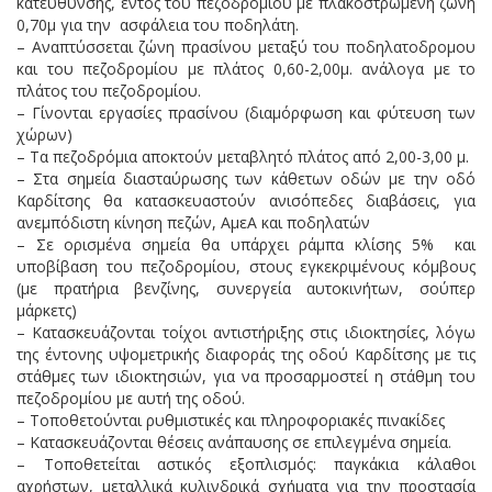
κατεύθυνσης, εντός του πεζοδρομίου με πλακοστρωμένη ζώνη
0,70μ για την ασφάλεια του ποδηλάτη.
– Αναπτύσσεται ζώνη πρασίνου μεταξύ του ποδηλατοδρομου
και του πεζοδρομίου με πλάτος 0,60-2,00μ. ανάλογα με το
πλάτος του πεζοδρομίου.
– Γίνονται εργασίες πρασίνου (διαμόρφωση και φύτευση των
χώρων)
– Τα πεζοδρόμια αποκτούν μεταβλητό πλάτος από 2,00-3,00 μ.
– Στα σημεία διασταύρωσης των κάθετων οδών με την οδό
Καρδίτσης θα κατασκευαστούν ανισόπεδες διαβάσεις, για
ανεμπόδιστη κίνηση πεζών, ΑμεΑ και ποδηλατών
– Σε ορισμένα σημεία θα υπάρχει ράμπα κλίσης 5% και
υποβίβαση του πεζοδρομίου, στους εγκεκριμένους κόμβους
(με πρατήρια βενζίνης, συνεργεία αυτοκινήτων, σούπερ
μάρκετς)
– Κατασκευάζονται τοίχοι αντιστήριξης στις ιδιοκτησίες, λόγω
της έντονης υψομετρικής διαφοράς της οδού Καρδίτσης με τις
στάθμες των ιδιοκτησιών, για να προσαρμοστεί η στάθμη του
πεζοδρομίου με αυτή της οδού.
– Τοποθετούνται ρυθμιστικές και πληροφοριακές πινακίδες
– Κατασκευάζονται θέσεις ανάπαυσης σε επιλεγμένα σημεία.
– Τοποθετείται αστικός εξοπλισμός: παγκάκια κάλαθοι
αχρήστων, μεταλλικά κυλινδρικά σχήματα για την προστασία