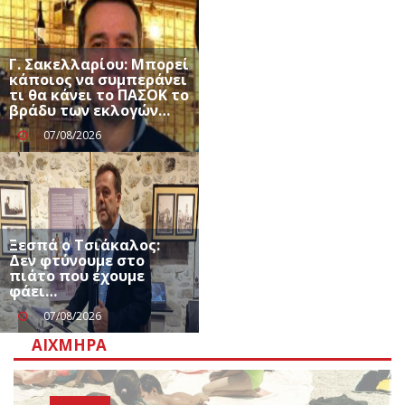
Γ. Σακελλαρίου: Μπορεί
κάποιος να συμπεράνει
τι θα κάνει το ΠΑΣΟΚ το
βράδυ των εκλογών…
07/08/2026
Ξεσπά ο Τσιάκαλος:
Δεν φτύνουμε στο
πιάτο που έχουμε
φάει…
07/08/2026
ΑΙΧΜΗΡΆ