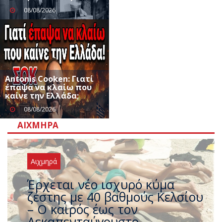
08/08/2026
Antonis Cooken: Γιατί
έπαψα να κλαίω που
καίνε την Ελλάδα;
08/08/2026
ΑΙΧΜΗΡΆ
Αιχμηρά
Άφαντος ο Τσίπρας… την ώρα
που η χώρα καίγεται