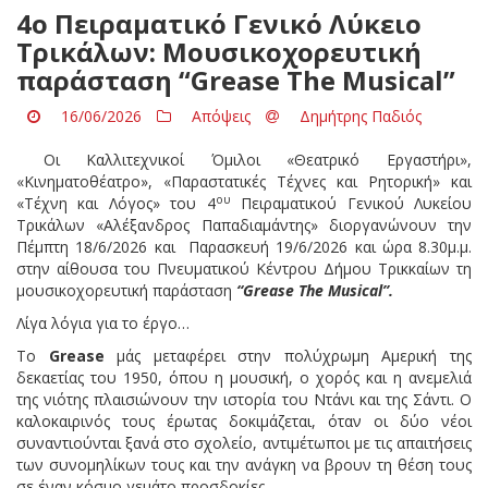
4ο Πειραματικό Γενικό Λύκειο
Τρικάλων: Μουσικοχορευτική
παράσταση “Grease The Musical”
16/06/2026
Απόψεις
Δημήτρης Παδιός
Οι Καλλιτεχνικοί Όμιλοι «Θεατρικό Εργαστήρι»,
«Κινηματοθέατρο», «Παραστατικές Τέχνες και Ρητορική» και
ου
«Τέχνη και Λόγος» του 4
Πειραματικού Γενικού Λυκείου
Τρικάλων «Αλέξανδρος Παπαδιαμάντης» διοργανώνουν την
Πέμπτη 18/6/2026 και Παρασκευή 19/6/2026 και ώρα 8.30μ.μ.
στην αίθουσα του Πνευματικού Κέντρου Δήμου Τρικκαίων τη
μουσικοχορευτική παράσταση
“
Grease
The
Musical
”.
Λίγα λόγια για το έργο…
Το
Grease
μάς μεταφέρει στην πολύχρωμη Αμερική της
δεκαετίας του 1950, όπου η μουσική, ο χορός και η ανεμελιά
της νιότης πλαισιώνουν την ιστορία του Ντάνι και της Σάντι. Ο
καλοκαιρινός τους έρωτας δοκιμάζεται, όταν οι δύο νέοι
συναντιούνται ξανά στο σχολείο, αντιμέτωποι με τις απαιτήσεις
των συνομηλίκων τους και την ανάγκη να βρουν τη θέση τους
σε έναν κόσμο γεμάτο προσδοκίες.