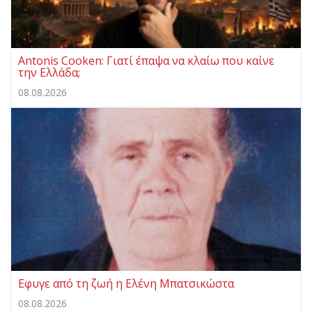
Antonis Cooken: Γιατί έπαψα να κλαίω που καίνε
την Ελλάδα;
08.08.2026
Eφυγε από τη ζωή η Ελένη Μπατσικώστα
08.08.2026