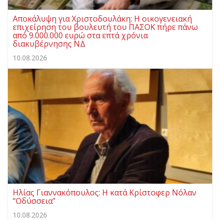
Αποκάλυψη για Χριστοδουλάκη: Η οικογενειακή
επιχείρηση του βουλευτή του ΠΑΣΟΚ πήρε πάνω
από 9.000.000 ευρώ στα επτά χρόνια
διακυβέρνησης ΝΔ
10.08.2026
Ηλίας Γιαννακόπουλος: Η κατά Κρίστοφερ Νόλαν
“Oδύσσεια”
10.08.2026