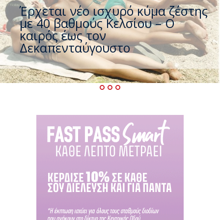
Έρχεται νέο ισχυρό κύμα ζέστης
με 40 βαθμούς Κελσίου – Ο
καιρός έως τον
Δεκαπενταύγουστο