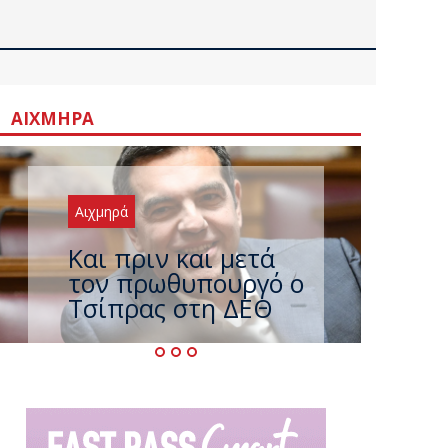
ΑΙΧΜΗΡΆ
Αιχμηρά
Έρχεται νέο ισχυρό
κύμα ζέστης με 40
βαθμούς Κελσίου –
Ο καιρός έως τον
Δεκαπενταύγουστο