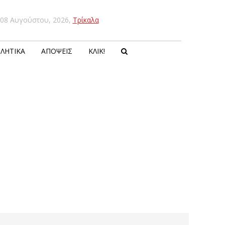
08 Αυγούστου, 2026
,
Τρίκαλα
ΛΗΤΙΚΆ
ΑΠΌΨΕΙΣ
ΚΛΙΚ!